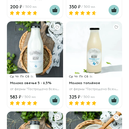
200
350
/ 500 мл
/ 500 мл
Ср
Чт
Пт
Сб
Вс
Ср
Чт
Пт
Сб
Вс
Молоко овечье 5 - 6,5%
Молоко топлёное
от
фермы "Гастродача Вселуг"
от
фермы "Гастродача Вселуг"
583
325
/ 500 мл
/ 500 мл