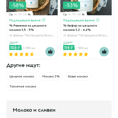
-58%
-53%
Ср
Чт
Пт
Сб
Вс
Ср
Чт
Пт
Сб
Вс
Подходящее время
Подходящее время
% Ряженка из цельного
% Кефир из цельного
молока 3,5 - 5%
молока 3,2 - 4,6%
от
фермы "Гастродача Вселуг"
от
фермы "Гастродача Вселуг"
250
240
106
114
/ 250 мл
/ 500 мл
Другие ищут:
Цельное молоко
Молоко 3%
Козье молоко
Топленое молоко
Молоко и сливки