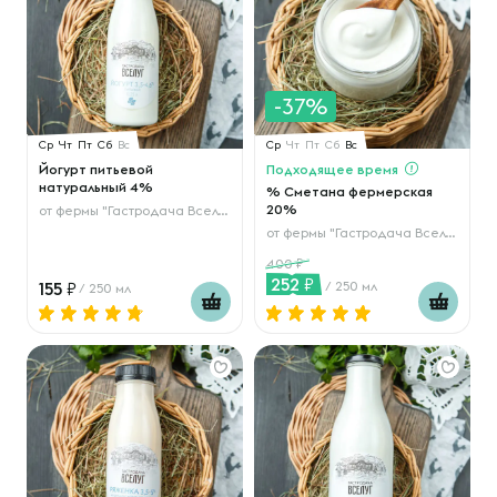
-37%
Ср
Чт
Пт
Сб
Вс
Ср
Чт
Пт
Сб
Вс
Йогурт питьевой
Подходящее время
натуральный 4%
% Сметана фермерская
20%
от
фермы "Гастродача Вселуг"
от
фермы "Гастродача Вселуг"
400
252
155
/ 250 мл
/ 250 мл