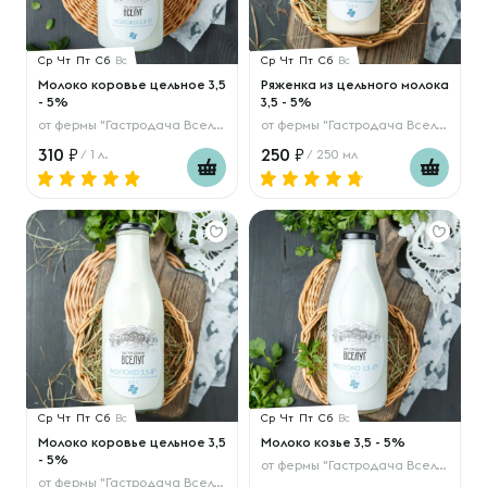
Ср
Чт
Пт
Сб
Вс
Ср
Чт
Пт
Сб
Вс
Молоко коровье цельное 3,5
Ряженка из цельного молока
- 5%
3,5 - 5%
от
фермы "Гастродача Вселуг"
от
фермы "Гастродача Вселуг"
310
250
/ 1 л.
/ 250 мл
Ср
Чт
Пт
Сб
Вс
Ср
Чт
Пт
Сб
Вс
Молоко коровье цельное 3,5
Молоко козье 3,5 - 5%
- 5%
от
фермы "Гастродача Вселуг"
от
фермы "Гастродача Вселуг"