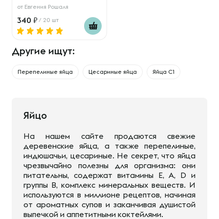
от
Евгения Рошаля
340
/ 20 шт
Другие ищут:
Перепелиные яйца
Цесариные яйца
Яйца С1
Яйцо
На нашем сайте продаются свежие
деревенские яйца, а также перепелиные,
индюшачьи, цесариные. Не секрет, что яйца
чрезвычайно полезны для организма: они
питательны, содержат витамины E, A, D и
группы B, комплекс минеральных веществ. И
используются в миллионе рецептов, начиная
от ароматных супов и заканчивая душистой
выпечкой и аппетитными коктейлями.