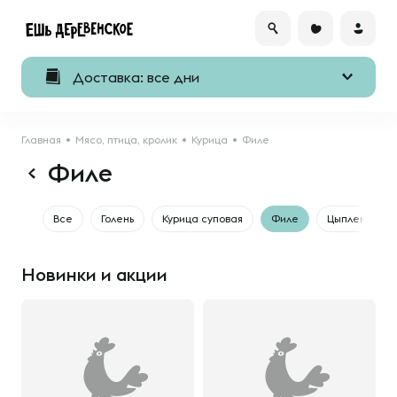
Доставка: все дни
Главная
Мясо, птица, кролик
Курица
Филе
Филе
Все
Голень
Курица суповая
Филе
Цыпленок
Новинки и акции