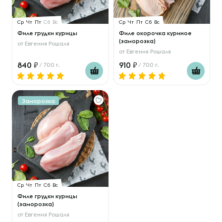
Ср
Чт
Пт
Сб
Вс
Ср
Чт
Пт
Сб
Вс
Филе грудки курицы
Филе окорочка куриное
(заморозка)
от
Евгения Рошаля
от
Евгения Рошаля
840
910
/ 700 г.
/ 700 г.
Заморозка
Ср
Чт
Пт
Сб
Вс
Филе грудки курицы
(заморозка)
от
Евгения Рошаля