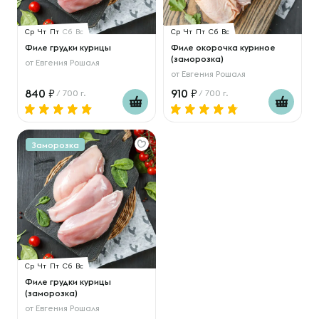
Ср
Чт
Пт
Сб
Вс
Ср
Чт
Пт
Сб
Вс
Филе грудки курицы
Филе окорочка куриное
(заморозка)
от
Евгения Рошаля
от
Евгения Рошаля
840
910
/ 700 г.
/ 700 г.
Заморозка
Ср
Чт
Пт
Сб
Вс
Филе грудки курицы
(заморозка)
от
Евгения Рошаля