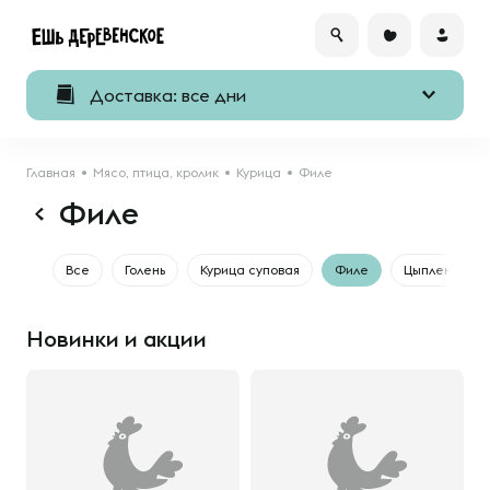
Доставка: все дни
Главная
Мясо, птица, кролик
Курица
Филе
Филе
Все
Голень
Курица суповая
Филе
Цыпленок
Новинки и акции