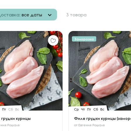
оставка:
все даты
3 товара
Заморозка
Пт
Сб
Вс
Ср
Чт
Пт
Сб
Вс
 грудки курицы
Филе грудки курицы (замор
ения Рошаля
от
Евгения Рошаля