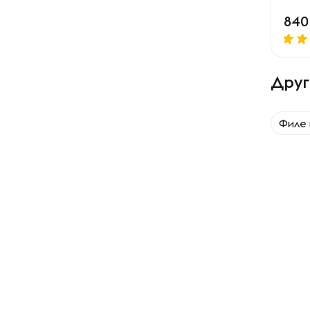
84
Друг
Филе 