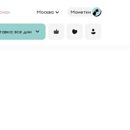
рнал
Москва
Монетки
авка: все дни