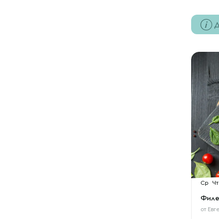
Д
Ср
Чт
Филе
от
Евг