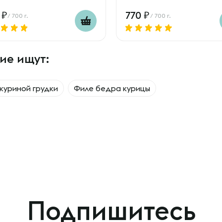
0
770
/ 700 г.
/ 700 г.
ие ищут:
куриной грудки
Филе бедра курицы
Подпишитесь