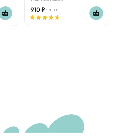
910
/ 700 г.