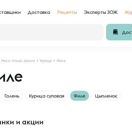
ставщики
Доставка
Рецепты
Эксперты ЗОЖ
Жу
Дост
Мясо, птица, кролик
Курица
Филе
иле
Голень
Курица суповая
Филе
Цыпленок
нки и акции