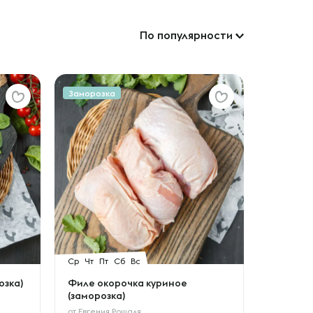
По популярности
Заморозка
Ср
Чт
Пт
Сб
Вс
озка)
Филе окорочка куриное
(заморозка)
от
Евгения Рошаля