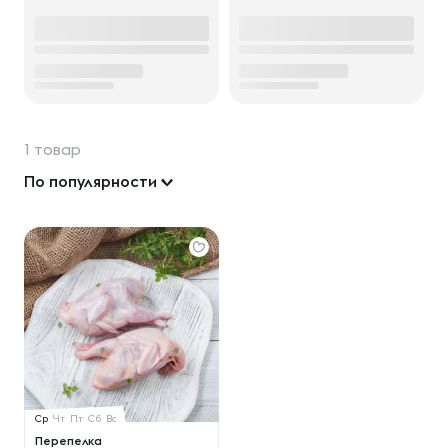
1 товар
По популярности
Ср
Чт
Пт
Сб
Вс
Перепелка