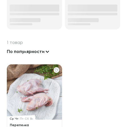
1 товар
По популярности
Ср
Чт
Пт
Сб
Вс
Перепелка