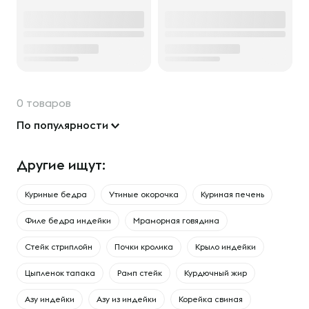
0 товаров
По популярности
Другие ищут:
Куриные бедра
Утиные окорочка
Куриная печень
Филе бедра индейки
Мраморная говядина
Стейк стриплойн
Почки кролика
Крыло индейки
Цыпленок тапака
Рамп стейк
Курдючный жир
Азу индейки
Азу из индейки
Корейка свиная