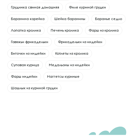
Грудинка свиная домашняя
Филе куриной грудки
Баранина корейка
Шейка баранины
Баранье седло
Лопатка кролика
Печень кролика
Фарш из кролика
Говяжьи фрикадельки
Фрикадельки из индейки
Биточки из индейки
Котлеты из кролика
Суповая курица
Медальоны из индейки
Фарш индейки
Наггетсы куриные
Шашлык из куриной грудки