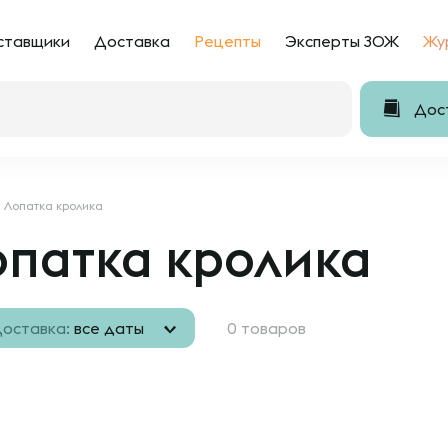
ставщики
Доставка
Рецепты
Эксперты ЗОЖ
Жу
Дост
Лопатка кролика
опатка кролика
оставка:
все даты
0 товаров