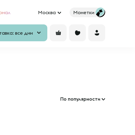
рнал
Москва
Монетки
авка: все дни
По популярности