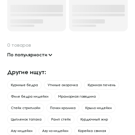
0 товаров
По популярности
Другие ищут:
Куриные бедра
Утиные окорочка
Куриная печень
Филе бедра индейки
Мраморная говядина
Стейк стриплойн
Почки кролика
Крыло индейки
Цыпленок тапака
Рамп стейк
Курдючный жир
Азу индейки
Азу из индейки
Корейка свиная