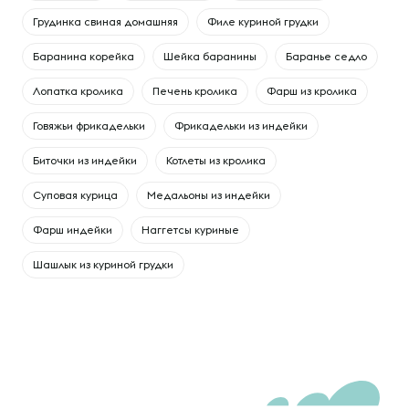
Грудинка свиная домашняя
Филе куриной грудки
Баранина корейка
Шейка баранины
Баранье седло
Лопатка кролика
Печень кролика
Фарш из кролика
Говяжьи фрикадельки
Фрикадельки из индейки
Биточки из индейки
Котлеты из кролика
Суповая курица
Медальоны из индейки
Фарш индейки
Наггетсы куриные
Шашлык из куриной грудки