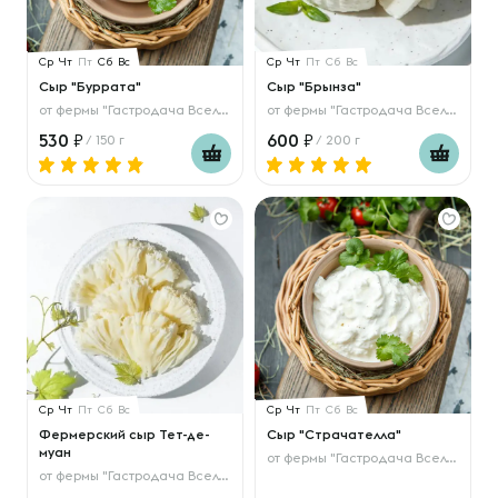
Ср
Чт
Пт
Сб
Вс
Ср
Чт
Пт
Сб
Вс
Сыр "Буррата"
Сыр "Брынза"
от
фермы "Гастродача Вселуг"
от
фермы "Гастродача Вселуг"
530
600
/ 150 г
/ 200 г
Ср
Чт
Пт
Сб
Вс
Ср
Чт
Пт
Сб
Вс
Фермерский сыр Тет-де-
Сыр "Страчателла"
муан
от
фермы "Гастродача Вселуг"
от
фермы "Гастродача Вселуг"