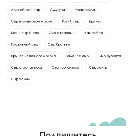
Адыгейский сыр
Сулугуни
Моцарелла
Сыр в оливковом масле
Козий сыр
Брынза
Козий сыр Шевр
Сыр с травами
Камамбер
Плавленый сыр
Сыр Кроттен
Брынза из козьего молока
Валансе сыр
Сыр буррата
Сыр страчателла
Сыр горгонзола
Сыр лангр
Сыр чечил
Подпишитесь