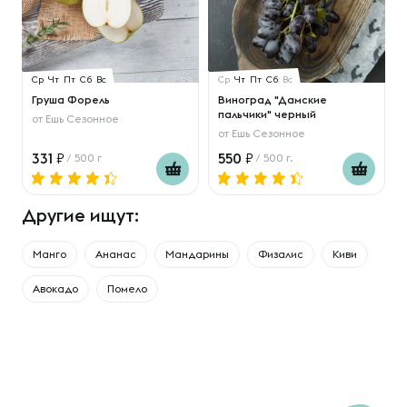
Ср
Чт
Пт
Сб
Вс
Ср
Чт
Пт
Сб
Вс
Груша Форель
Виноград "Дамские
пальчики" черный
от
Ешь Сезонное
от
Ешь Сезонное
331
550
/ 500 г
/ 500 г.
Другие ищут:
Манго
Ананас
Мандарины
Физалис
Киви
Авокадо
Помело