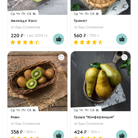
Ср
Чт
Пт
Сб
Вс
Ср
Чт
Пт
Сб
Вс
Авокадо Хасс
Гранат
от
Ешь Сезонное
от
Ешь Сезонное
220
560
/ 1 шт. (200 г.)
/ 700 г.
Ср
Чт
Пт
Сб
Вс
Ср
Чт
Пт
Сб
Вс
Киви
Груша "Конференция"
от
Ешь Сезонное
от
Ешь Сезонное
358
424
/ 500 г.
/ 700 г.