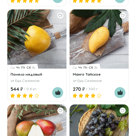
Ср
Чт
Пт
Сб
Вс
Ср
Чт
Пт
Сб
Вс
Помело медовый
Манго Тайское
от
Ешь Сезонное
от
Ешь Сезонное
544
270
/ 0,8 кг.
/ 300 г