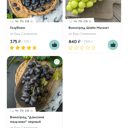
Ср
Чт
Пт
Сб
Вс
Ср
Чт
Пт
Сб
Вс
Голубика
Виноград Шайн Мускат
от
Ешь Сезонное
от
Ешь Сезонное
375
840
/ 125 г
/ 700 г.
Ср
Чт
Пт
Сб
Вс
Виноград "Дамские
пальчики" черный
от
Ешь Сезонное