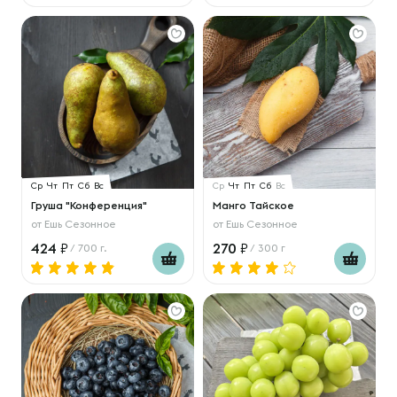
Ср
Чт
Пт
Сб
Вс
Ср
Чт
Пт
Сб
Вс
Груша "Конференция"
Манго Тайское
от
Ешь Сезонное
от
Ешь Сезонное
424
270
/ 700 г.
/ 300 г