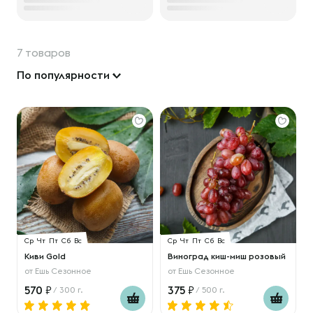
7 товаров
По популярности
Ср
Чт
Пт
Сб
Вс
Ср
Чт
Пт
Сб
Вс
Киви Gold
Виноград киш-миш розовый
от
Ешь Сезонное
от
Ешь Сезонное
570
375
/ 300 г.
/ 500 г.