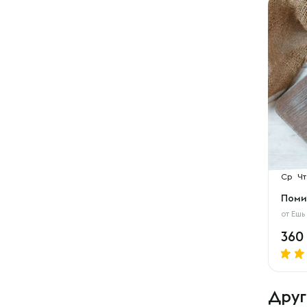
Ср
Чт
Поми
от
Ешь
360
Друг