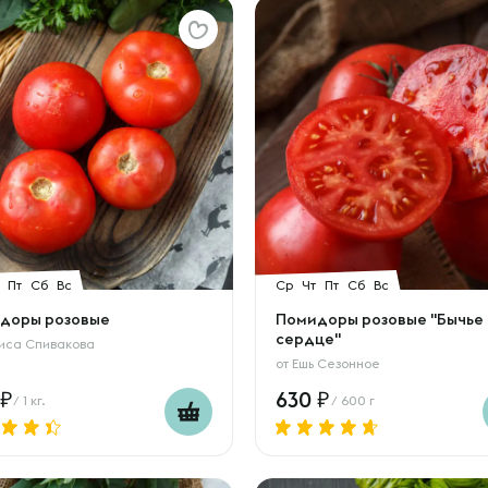
Пт
Сб
Вс
Ср
Чт
Пт
Сб
Вс
доры розовые
Помидоры розовые "Бычье
сердце"
иса Спивакова
от
Ешь Сезонное
630
/ 1 кг.
/ 600 г