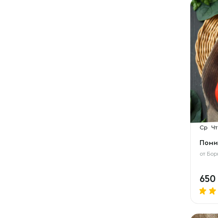
Ср
Чт
Поми
от
Бор
650