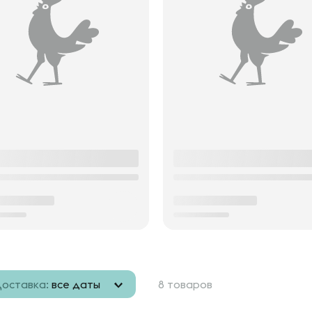
оставка:
все даты
8 товаров