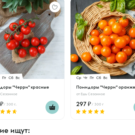
Пт
Сб
Вс
Ср
Чт
Пт
Сб
Вс
доры "Черри" красные
Помидоры "Черри" оранж
 Сезонное
от
Ешь Сезонное
297
/ 300 г.
/ 300 г
ие ищут: