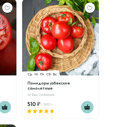
Ср
Чт
Пт
Сб
Вс
Помидоры узбекские
самолетные
от
Ешь Сезонное
510
/ 300 г.