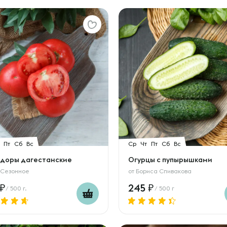
Пт
Сб
Вс
Ср
Чт
Пт
Сб
Вс
доры дагестанские
Огурцы с пупырышками
 Сезонное
от
Бориса Спивакова
245
/ 500 г.
/ 500 г