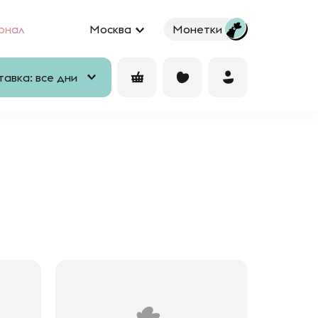
рнал
Москва
Монетки
авка: все дни
ы