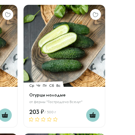
Ср
Чт
Пт
Сб
Вс
Огурцы молодые
от
фермы "Гастродача Вселуг"
203
/ 500 г