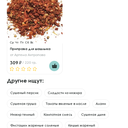
Ср
Чт
Пт
Сб
Вс
Приправа для шашлыка
от
Артема Антропова
309
/ 220 гр.
Другие ищут:
Сушеный персик
Сладости из инжира
Сушеная груша
Томаты вяленые в масле
Алани
Инжир темный
Компотная смесь
Сушеная дыня
Фисташки жареные соленые
Кешью жареный