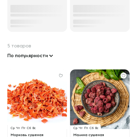
5 товаров
По популярности
Ср
Чт
Пт
Сб
Вс
Ср
Чт
Пт
Сб
Вс
Морковь сушеная
Малина сушеная