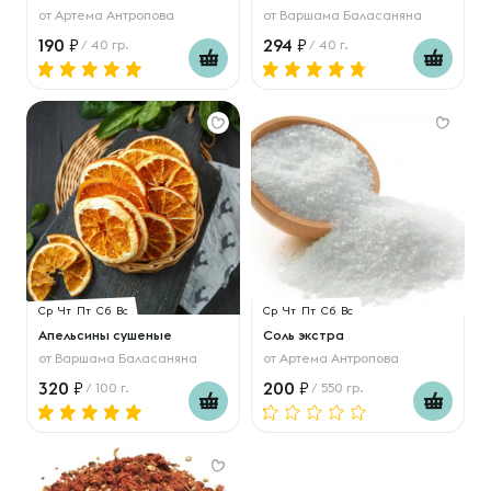
от
Артема Антропова
от
Варшама Баласаняна
190
294
/ 40 гр.
/ 40 г.
Ср
Чт
Пт
Сб
Вс
Ср
Чт
Пт
Сб
Вс
Апельсины сушеные
Соль экстра
от
Варшама Баласаняна
от
Артема Антропова
320
200
/ 100 г.
/ 550 гр.