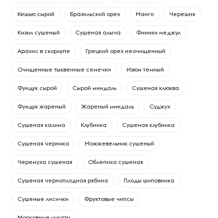
Кешью сырой
Бразильский орех
Манго
Черешня
Кизил сушеный
Сушеная алыча
Финики меджул
Арахис в скорлупе
Грецкий орех неочищенный
Очищенные тыквенные семечки
Изюм темный
Фундук сырой
Сырой миндаль
Сушеная клюква
Фундук жареный
Жареный миндаль
Суджух
Сушеная калина
Клубника
Сушеная клубника
Сушеная черника
Можжевельник сушеный
Черемуха сушеная
Облепиха сушеная
Сушеная черноплодная рябина
Плоды шиповника
Сушеные лисички
Фруктовые чипсы
Морковные цукаты