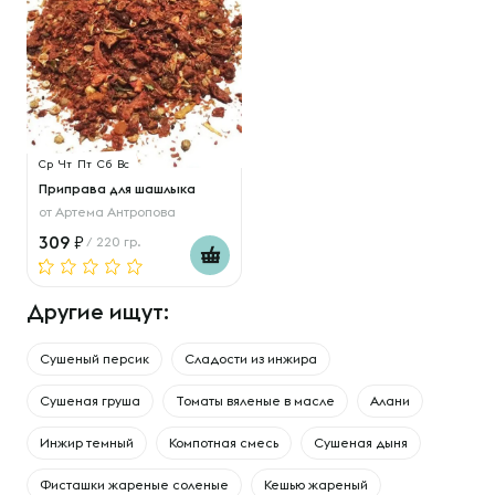
Ср
Чт
Пт
Сб
Вс
Приправа для шашлыка
от
Артема Антропова
309
/ 220 гр.
Другие ищут:
Сушеный персик
Сладости из инжира
Сушеная груша
Томаты вяленые в масле
Алани
Инжир темный
Компотная смесь
Сушеная дыня
Фисташки жареные соленые
Кешью жареный