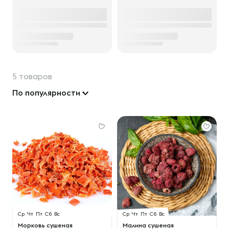
5 товаров
По популярности
Ср
Чт
Пт
Сб
Вс
Ср
Чт
Пт
Сб
Вс
Морковь сушеная
Малина сушеная