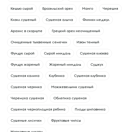
Кешью сырой
Бразильский орех
Манго
Черешня
Кизил сушеный
Сушеная алыча
Финики меджул
Арахис в скорлупе
Грецкий орех неочищенный
Очищенные тыквенные семечки
Изюм темный
Фундук сырой
Сырой миндаль
Сушеная клюква
Фундук жареный
Жареный миндаль
Суджух
Сушеная калина
Клубника
Сушеная клубника
Сушеная черника
Можжевельник сушеный
Черемуха сушеная
Облепиха сушеная
Сушеная черноплодная рябина
Плоды шиповника
Сушеные лисички
Фруктовые чипсы
Морковные цукаты