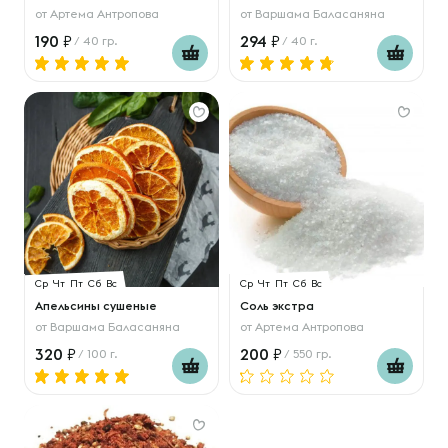
от
Артема Антропова
от
Варшама Баласаняна
190
294
/ 40 гр.
/ 40 г.
Ср
Чт
Пт
Сб
Вс
Ср
Чт
Пт
Сб
Вс
Апельсины сушеные
Соль экстра
от
Варшама Баласаняна
от
Артема Антропова
320
200
/ 100 г.
/ 550 гр.