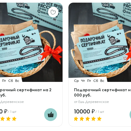
Пт
Сб
Вс
Ср
Чт
Пт
Сб
Вс
рочный сертификат на 2
Подарочный сертификат н
уб.
000 руб.
 Деревенское
от
Ешь Деревенское
00
10000
/ 1 шт
/ 1 шт