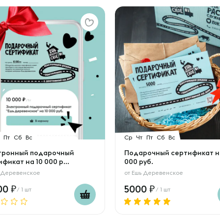
Пт
Сб
Вс
Ср
Чт
Пт
Сб
Вс
тронный подарочный
Подарочный сертификат н
фикат на 10 000 р...
000 руб.
 Деревенское
от
Ешь Деревенское
00
5000
/ 1 шт
/ 1 шт