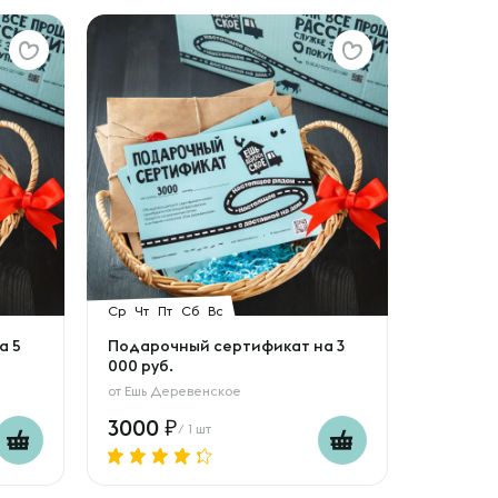
Ср
Чт
Пт
Сб
Вс
а 5
Подарочный сертификат на 3
000 руб.
от
Ешь Деревенское
3000
/ 1 шт