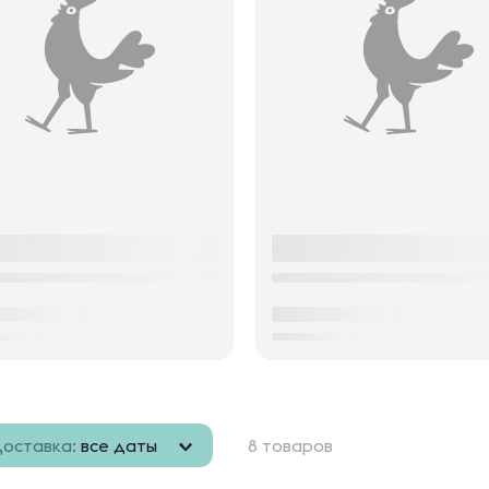
оставка:
все даты
8 товаров