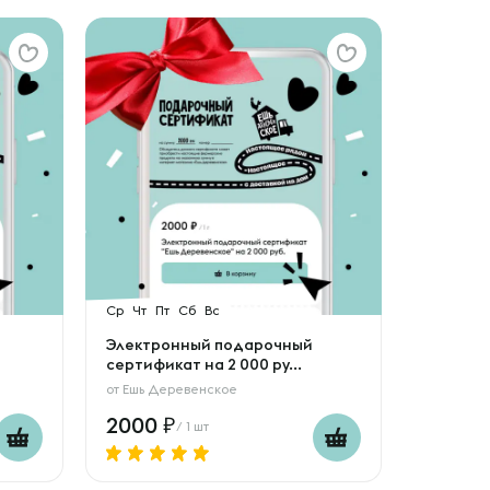
Ср
Чт
Пт
Сб
Вс
Электронный подарочный
сертификат на 2 000 ру...
от
Ешь Деревенское
2000
/ 1 шт