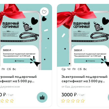
Пт
Сб
Вс
Ср
Чт
Пт
Сб
Вс
тронный подарочный
Электронный подарочный
фикат на 5 000 ру...
сертификат на 3 000 ру...
 Деревенское
от
Ешь Деревенское
00
3000
/ 1 шт
/ 1 шт