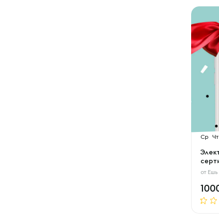
Ср
Чт
Элек
серти
от
Ешь
100