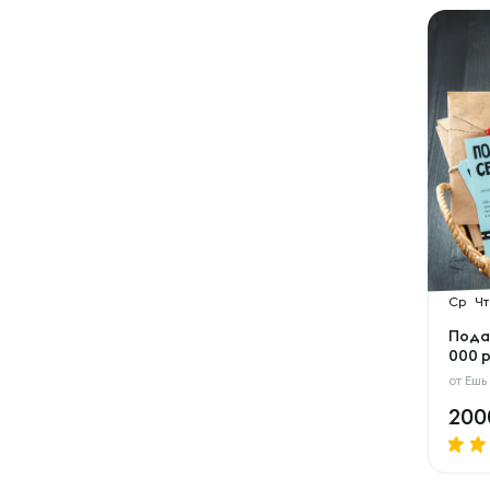
Ср
Чт
Пода
000 р
от
Ешь
20