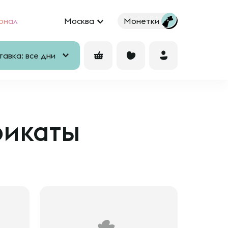
рнал
Москва
Монетки
авка: все дни
фикаты