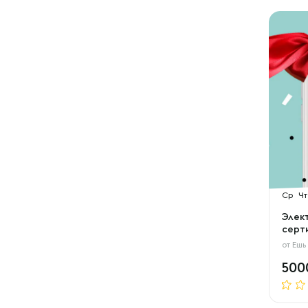
Ср
Чт
Элек
серти
от
Ешь
50