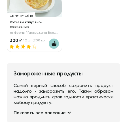
Ср
Чт
Пт
Сб
Вс
Котлеты капустно-
морковные
от
фермы "Гастродача Вселуг"
300
/ 2 шт (200 гр)
Замороженные продукты
Самый верный способ сохранить продукт
надолго - заморозить его. Таким образом
можно продлить срок годности практически
любому продукту:
Показать все описание