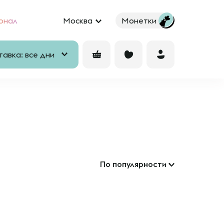
рнал
Москва
Монетки
авка: все дни
По популярности