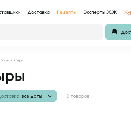
ставщики
Доставка
Рецепты
Эксперты ЗОЖ
Жу
Дост
Хиты
Сыры
ыры
оставка:
все даты
0 товаров