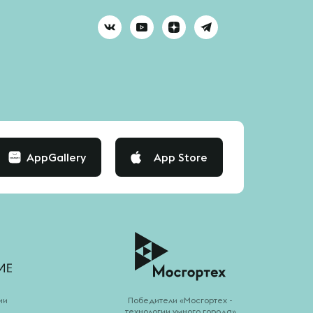
AppGallery
App Store
ии
Победители «Мосгортех -
технологии умного города»