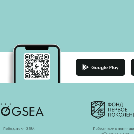
Google Play
Победители GSEA
Победители в номинац
«Стартап года»