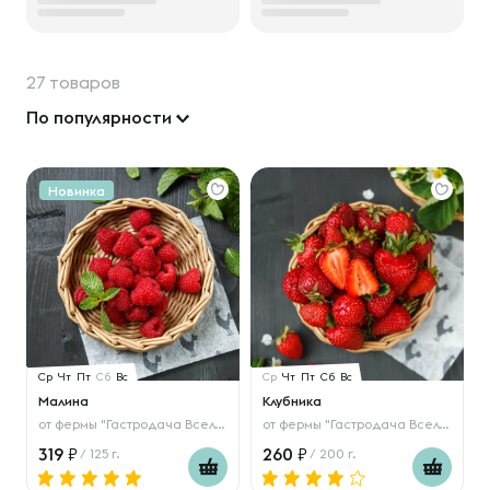
27 товаров
По популярности
Новинка
Ср
Чт
Пт
Сб
Вс
Ср
Чт
Пт
Сб
Вс
Малина
Клубника
от
фермы "Гастродача Вселуг"
от
фермы "Гастродача Вселуг"
319
260
/ 125 г.
/ 200 г.