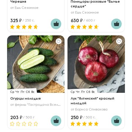
Черешня
Помидоры розовые "Бычье
сердце"
от
Ешь Сезонное
от
Ешь Сезонное
325
630
/ 250 г.
/ 600 г
Ср
Чт
Пт
Сб
Вс
Ср
Чт
Пт
Сб
Вс
Огурцы молодые
Лук "Ялтинский" красный
молодой
от
фермы "Гастродача Вселуг"
от
Бориса Спивакова
203
250
/ 500 г
/ 500 г.