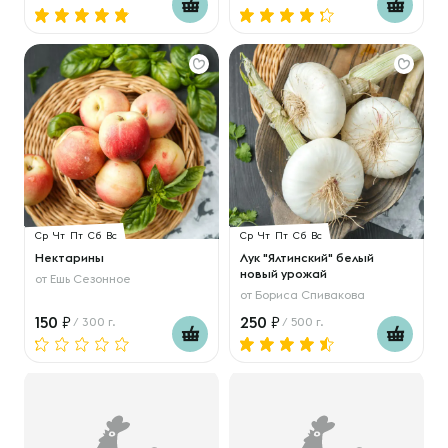
Ср
Чт
Пт
Сб
Вс
Ср
Чт
Пт
Сб
Вс
Нектарины
Лук "Ялтинский" белый
новый урожай
от
Ешь Сезонное
от
Бориса Спивакова
150
250
/ 300 г.
/ 500 г.