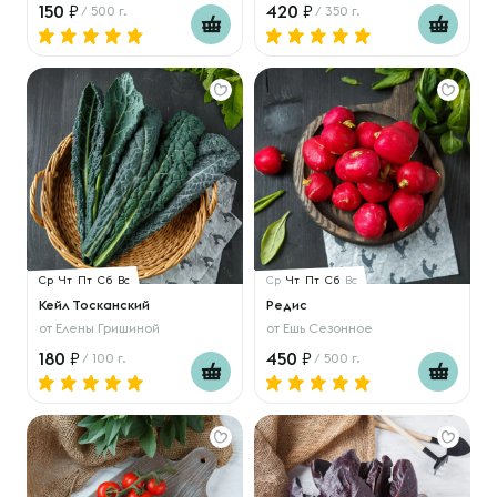
150
420
/ 500 г.
/ 350 г.
Ср
Чт
Пт
Сб
Вс
Ср
Чт
Пт
Сб
Вс
Кейл Тосканский
Редис
от
Елены Гришиной
от
Ешь Сезонное
180
450
/ 100 г.
/ 500 г.