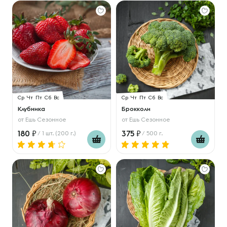
Ср
Чт
Пт
Сб
Вс
Ср
Чт
Пт
Сб
Вс
Клубника
Брокколи
от
Ешь Сезонное
от
Ешь Сезонное
180
375
/ 1 шт. (200 г.)
/ 500 г.