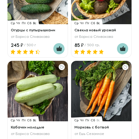
Ср
Чт
Пт
Сб
Вс
Ср
Чт
Пт
Сб
Вс
Огурцы с пупырышками
Свекла новый урожай
от
Бориса Спивакова
от
Бориса Спивакова
245
85
/ 500 г
/ 500 гр.
Ср
Чт
Пт
Сб
Вс
Ср
Чт
Пт
Сб
Вс
Кабачки молодые
Морковь с ботвой
от
Бориса Спивакова
от
Ешь Сезонное