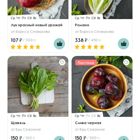
Ср
Чт
Пт
Сб
Вс
Ср
Чт
Пт
Сб
Вс
Лук красный новый урожай
Романо
от
Бориса Спивакова
от
Бориса Спивакова
107
338
/ 300 г.
/ 450 г.
Постное
Ср
Чт
Пт
Сб
Вс
Ср
Чт
Пт
Сб
Вс
Щавель
Слива черная
от
Ешь Сезонное
от
Ешь Сезонное
150
150
/ 100 г.
/ 500 г.