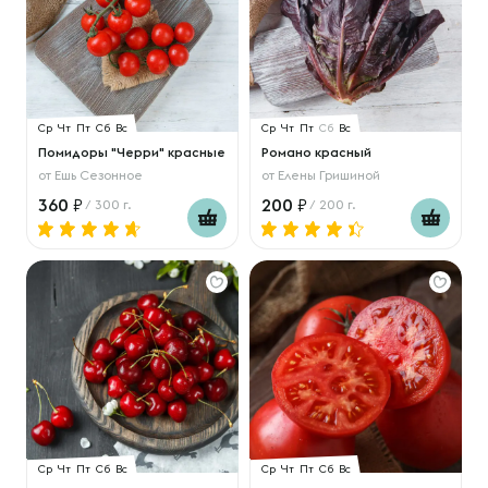
Ср
Чт
Пт
Сб
Вс
Ср
Чт
Пт
Сб
Вс
Помидоры "Черри" красные
Романо красный
от
Ешь Сезонное
от
Елены Гришиной
360
200
/ 300 г.
/ 200 г.
Ср
Чт
Пт
Сб
Вс
Ср
Чт
Пт
Сб
Вс