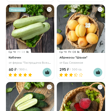
Новинка
Ср
Чт
Пт
Сб
Вс
Ср
Чт
Пт
Сб
Вс
Кабачки
Абрикосы "Шалах"
от
фермы "Гастродача Вселуг"
от
Ешь Сезонное
60
295
/ 500 г.
/ 300 гр.