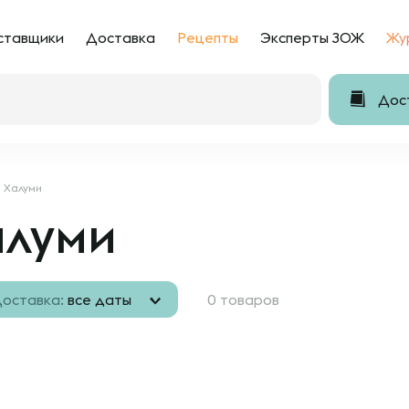
ставщики
Доставка
Рецепты
Эксперты ЗОЖ
Жу
Дост
Халуми
алуми
оставка:
все даты
0 товаров