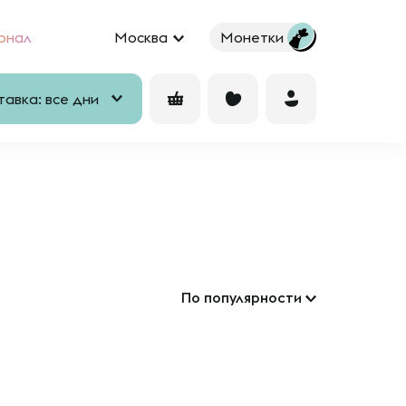
рнал
Москва
Монетки
авка: все дни
По популярности