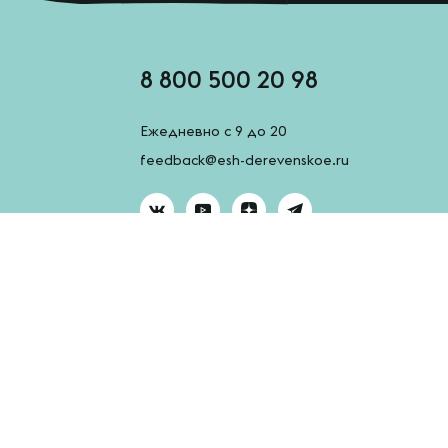
8 800 500 20 98
Ежедневно с 9 до 20
feedback@esh-derevenskoe.ru
AppGallery
App Store