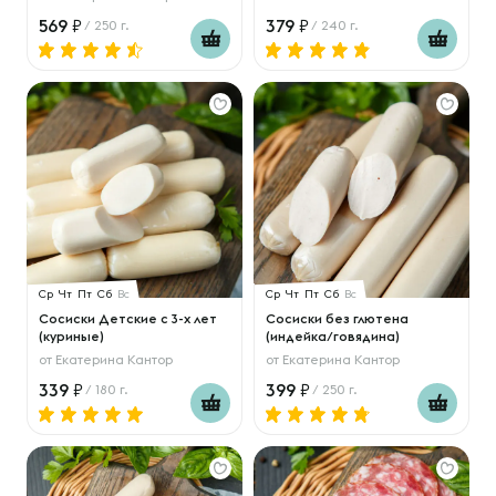
569
379
/ 250 г.
/ 240 г.
Ср
Чт
Пт
Сб
Вс
Ср
Чт
Пт
Сб
Вс
Сосиски Детские с 3-х лет
Сосиски без глютена
(куриные)
(индейка/говядина)
от
Екатерина Кантор
от
Екатерина Кантор
339
399
/ 180 г.
/ 250 г.