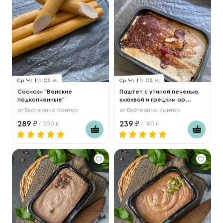
Ср
Чт
Пт
Сб
Вс
Ср
Чт
Пт
Сб
Вс
Сосиски "Венские
Паштет с утиной печенью,
подкопченные"
клюквой и грецким ор...
от
Екатерина Кантор
от
Екатерина Кантор
289
239
/ 200 г.
/ 160 г.