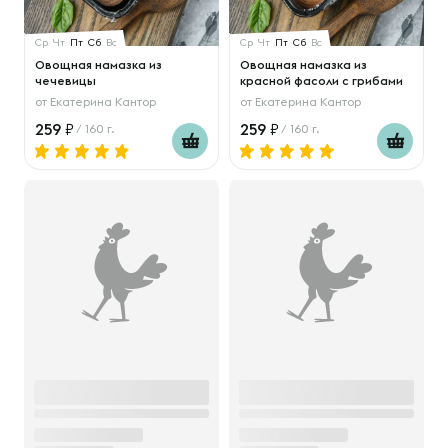
Ср
Чт
Пт
Сб
Вс
Ср
Чт
Пт
Сб
Вс
Овощная намазка из
Овощная намазка из
чечевицы
красной фасоли с грибами
от
Екатерина Кантор
от
Екатерина Кантор
259
259
/ 160 г.
/ 160 г.