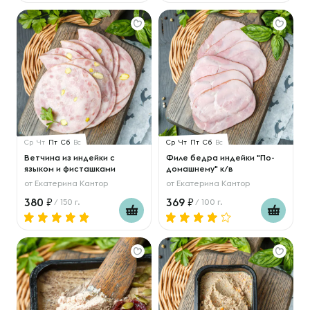
Ср
Чт
Пт
Сб
Вс
Ср
Чт
Пт
Сб
Вс
Ветчина из индейки с
Филе бедра индейки "По-
языком и фисташками
домашнему" к/в
от
Екатерина Кантор
от
Екатерина Кантор
380
369
/ 150 г.
/ 100 г.