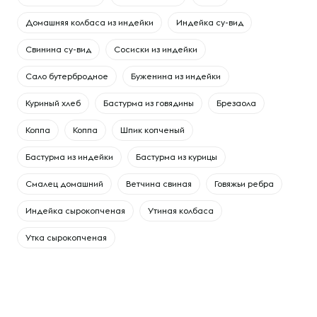
Домашняя колбаса из индейки
Индейка су-вид
Свинина су-вид
Сосиски из индейки
Сало бутербродное
Буженина из индейки
Куриный хлеб
Бастурма из говядины
Брезаола
Коппа
Коппа
Шпик копченый
Бастурма из индейки
Бастурма из курицы
Смалец домашний
Ветчина свиная
Говяжьи ребра
Индейка сырокопченая
Утиная колбаса
Утка сырокопченая