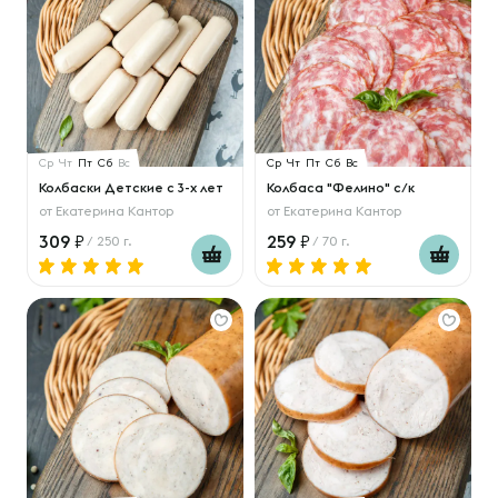
Ср
Чт
Пт
Сб
Вс
Ср
Чт
Пт
Сб
Вс
Колбаски Детские с 3-х лет
Колбаса "Фелино" с/к
от
Екатерина Кантор
от
Екатерина Кантор
309
259
/ 250 г.
/ 70 г.