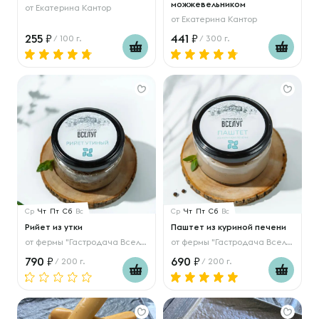
можжевельником
от
Екатерина Кантор
от
Екатерина Кантор
255
441
/ 100 г.
/ 300 г.
Ср
Чт
Пт
Сб
Вс
Ср
Чт
Пт
Сб
Вс
Рийет из утки
Паштет из куриной печени
от
фермы "Гастродача Вселуг"
от
фермы "Гастродача Вселуг"
790
690
/ 200 г.
/ 200 г.