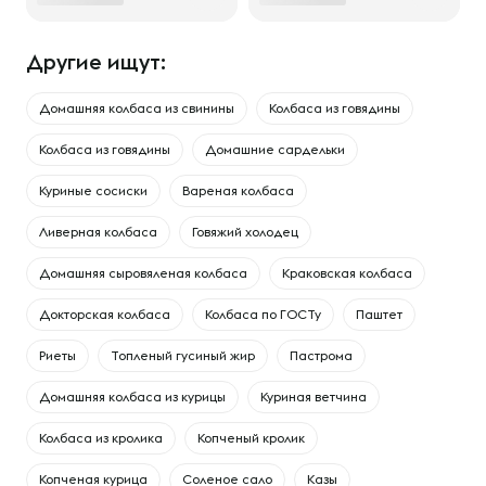
Другие ищут:
Домашняя колбаса из свинины
Колбаса из говядины
Колбаса из говядины
Домашние сардельки
Куриные сосиски
Вареная колбаса
Ливерная колбаса
Говяжий холодец
Домашняя сыровяленая колбаса
Краковская колбаса
Докторская колбаса
Колбаса по ГОСТу
Паштет
Риеты
Топленый гусиный жир
Пастрома
Домашняя колбаса из курицы
Куриная ветчина
Колбаса из кролика
Копченый кролик
Копченая курица
Соленое сало
Казы