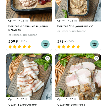
Ср
Чт
Пт
Сб
Вс
Ср
Чт
Пт
Сб
Вс
Паштет с печенью индейки
Паштет "По-домашнему"
и грушей
от
Екатерина Кантор
от
Екатерина Кантор
309
279
/ 160 г.
/ 160 г.
Ср
Чт
Пт
Сб
Вс
Ср
Чт
Пт
Сб
Вс
Сало "Белорусское"
Сало запеченное с