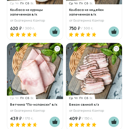
Ср
Чт
Пт
Сб
Вс
Ср
Чт
Пт
Сб
Вс
Колбаса из курицы
Колбаса из индейки
запеченная в/к
запеченная в/к
от
Екатерина Кантор
от
Екатерина Кантор
620
750
/ 300 г.
/ 300 г.
Ср
Чт
Пт
Сб
Вс
Ср
Чт
Пт
Сб
Вс
Ветчина "По-испански" в/к
Бекон свиной к/з
от
Екатерина Кантор
от
Екатерина Кантор
439
409
/ 170 г.
/ 150 г.