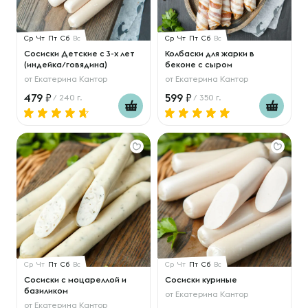
Ср
Чт
Пт
Сб
Вс
Ср
Чт
Пт
Сб
Вс
Сосиски Детские с 3-х лет
Колбаски для жарки в
(индейка/говядина)
беконе с сыром
от
Екатерина Кантор
от
Екатерина Кантор
479
599
/ 240 г.
/ 350 г.
Ср
Чт
Пт
Сб
Вс
Ср
Чт
Пт
Сб
Вс
Сосиски с моцареллой и
Сосиски куриные
базиликом
от
Екатерина Кантор
от
Екатерина Кантор