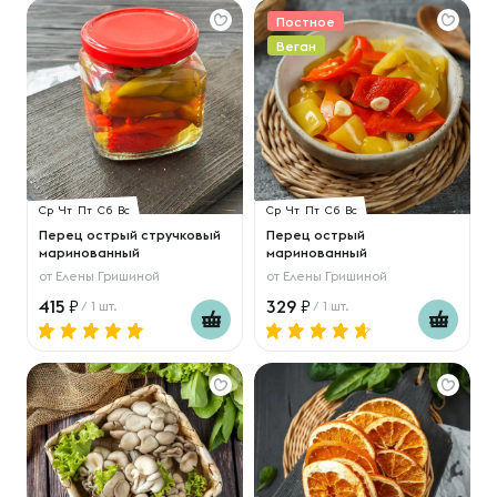
Постное
Веган
Ср
Чт
Пт
Сб
Вс
Ср
Чт
Пт
Сб
Вс
Перец острый стручковый
Перец острый
маринованный
маринованный
от
Елены Гришиной
от
Елены Гришиной
415
329
/ 1 шт.
/ 1 шт.