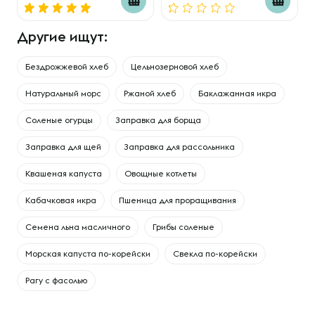
Другие ищут:
Бездрожжевой хлеб
Цельнозерновой хлеб
Натуральный морс
Ржаной хлеб
Баклажанная икра
Соленые огурцы
Заправка для борща
Заправка для щей
Заправка для рассольника
Квашеная капуста
Овощные котлеты
Кабачковая икра
Пшеница для проращивания
Семена льна масличного
Грибы соленые
Морская капуста по-корейски
Свекла по-корейски
Рагу с фасолью