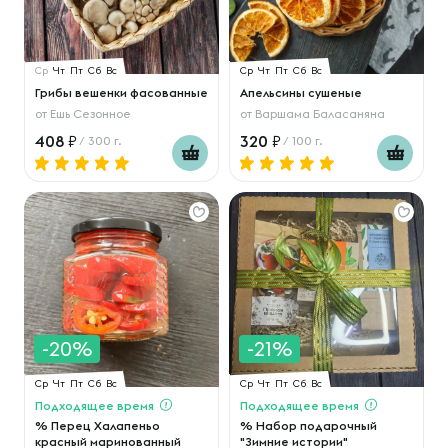
Ср
Чт
Пт
Сб
Вс
Ср
Чт
Пт
Сб
Вс
Грибы вешенки фасованные
Апельсины сушеные
от
Ешь Сезонное
от
Варшама Баласаняна
408
320
/ 300 г.
/ 100 г.
-20%
-21%
Ср
Чт
Пт
Сб
Вс
Ср
Чт
Пт
Сб
Вс
Подходящее время
Подходящее время
% Перец Халапеньо
% Набор подарочный
красный маринованный
"Зимние истории"