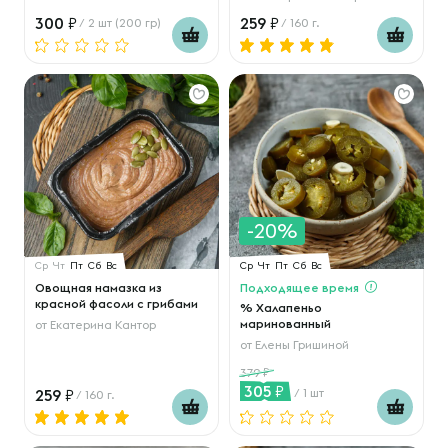
300
259
/ 2 шт (200 гр)
/ 160 г.
-20%
Ср
Чт
Пт
Сб
Вс
Ср
Чт
Пт
Сб
Вс
Овощная намазка из
Подходящее время
красной фасоли с грибами
% Халапеньо
маринованный
от
Екатерина Кантор
от
Елены Гришиной
379
305
259
/ 1 шт
/ 160 г.