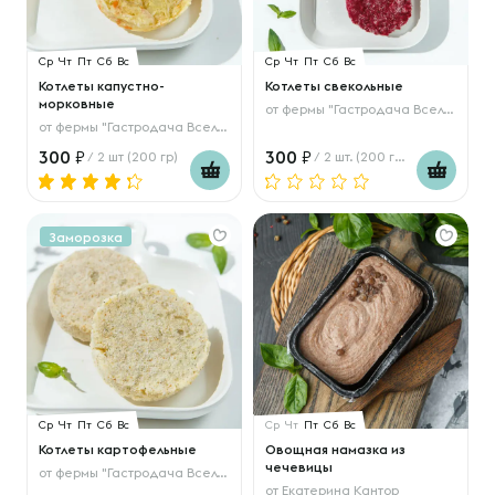
Ср
Чт
Пт
Сб
Вс
Ср
Чт
Пт
Сб
Вс
Котлеты капустно-
Котлеты свекольные
морковные
от
фермы "Гастродача Вселуг"
от
фермы "Гастродача Вселуг"
300
300
/ 2 шт (200 гр)
/ 2 шт. (200 гр.)
Заморозка
Ср
Чт
Пт
Сб
Вс
Ср
Чт
Пт
Сб
Вс
Котлеты картофельные
Овощная намазка из
чечевицы
от
фермы "Гастродача Вселуг"
от
Екатерина Кантор