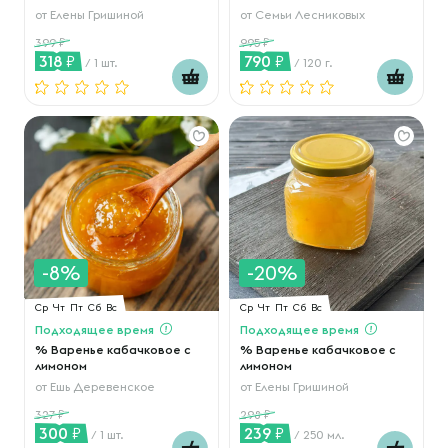
от
Елены Гришиной
от
Семьи Лесниковых
399
995
318
790
/ 1 шт.
/ 120 г.
-8%
-20%
Ср
Чт
Пт
Сб
Вс
Ср
Чт
Пт
Сб
Вс
Подходящее время
Подходящее время
% Варенье кабачковое с
% Варенье кабачковое с
лимоном
лимоном
от
Ешь Деревенское
от
Елены Гришиной
327
298
300
239
/ 1 шт.
/ 250 мл.