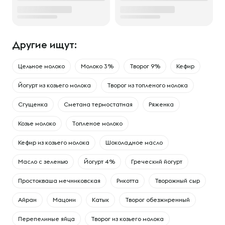
Другие ищут:
Цельное молоко
Молоко 3%
Творог 9%
Кефир
Йогурт из козьего молока
Творог из топленого молока
Сгущенка
Сметана термостатная
Ряженка
Козье молоко
Топленое молоко
Кефир из козьего молока
Шоколадное масло
Масло с зеленью
Йогурт 4%
Греческий йогурт
Простокваша мечниковская
Рикотта
Творожный сыр
Айран
Мацони
Катык
Творог обезжиренный
Перепелиные яйца
Творог из козьего молока