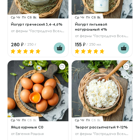
Ср
Чт
Пт
Сб
Вс
Ср
Чт
Пт
Сб
Вс
Йогурт греческий 3,4-4,6%
Йогурт питьевой
натуральный 4%
от
фермы "Гастродача Вселуг"
от
фермы "Гастродача Вселуг"
280
155
/ 250 г
/ 250 мл
Ср
Чт
Пт
Сб
Вс
Ср
Чт
Пт
Сб
Вс
Яйца куриные С0
Творог рассыпчатый 9-12%
от
Евгения Рошаля
от
фермы "Гастродача Вселуг"