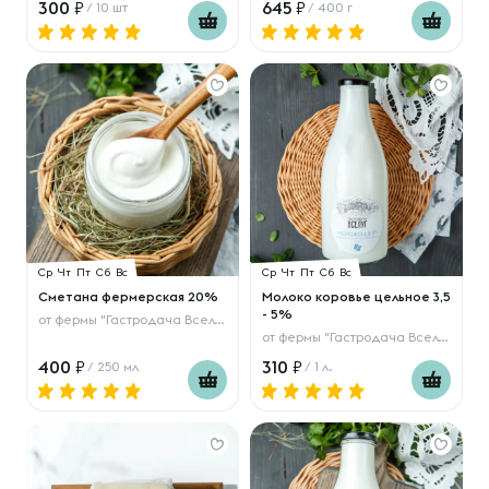
300
645
/ 10 шт
/ 400 г
Ср
Чт
Пт
Сб
Вс
Ср
Чт
Пт
Сб
Вс
Сметана фермерская 20%
Молоко коровье цельное 3,5
- 5%
от
фермы "Гастродача Вселуг"
от
фермы "Гастродача Вселуг"
400
310
/ 250 мл
/ 1 л.