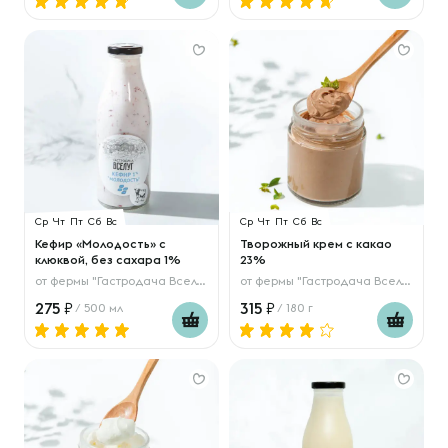
Ср
Чт
Пт
Сб
Вс
Ср
Чт
Пт
Сб
Вс
Кефир «Молодость» с
Творожный крем с какао
клюквой, без сахара 1%
23%
от
фермы "Гастродача Вселуг"
от
фермы "Гастродача Вселуг"
275
315
/ 500 мл
/ 180 г