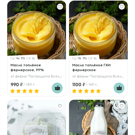
Ср
Чт
Пт
Сб
Вс
Ср
Чт
Пт
Сб
Вс
Масло топлёное
Масло топлёное ГХИ
фермерское, 99%
фермерское
от
фермы "Гастродача Вселуг"
от
фермы "Гастродача Вселуг"
990
1100
/ 180 г.
/ 160 г.