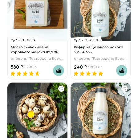
Ср
Чт
Пт
Сб
Вс
Ср
Чт
Пт
Сб
Вс
Масло сливочное из
Кефир из цельного молока
коровьего молока 82,5 %
3,2 - 4,6%
от
фермы "Гастродача Вселуг"
от
фермы "Гастродача Вселуг"
580
240
/ 200 г.
/ 500 мл