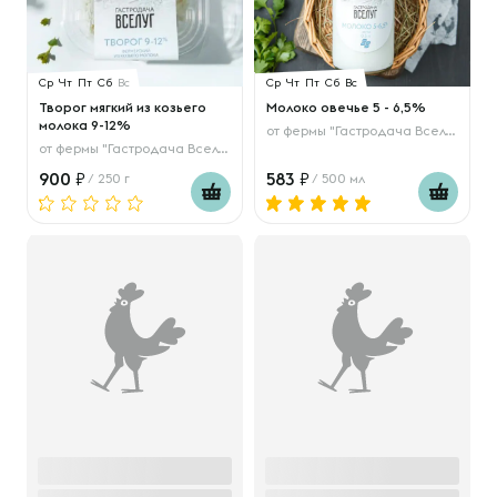
Ср
Чт
Пт
Сб
Вс
Ср
Чт
Пт
Сб
Вс
Творог мягкий из козьего
Молоко овечье 5 - 6,5%
молока 9-12%
от
фермы "Гастродача Вселуг"
от
фермы "Гастродача Вселуг"
900
583
/ 250 г
/ 500 мл