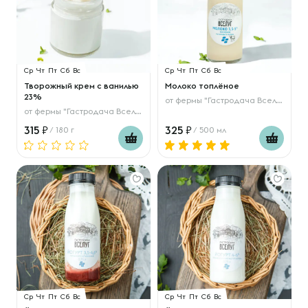
Ср
Чт
Пт
Сб
Вс
Ср
Чт
Пт
Сб
Вс
Творожный крем с ванилью
Молоко топлёное
23%
от
фермы "Гастродача Вселуг"
от
фермы "Гастродача Вселуг"
315
325
/ 180 г
/ 500 мл
Ср
Чт
Пт
Сб
Вс
Ср
Чт
Пт
Сб
Вс