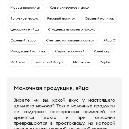
Масса творожная
Козье сливочное масло
Топленое масло
Рисовый напиток
Овсяный напиток
Цесариные яйца
Сгущенка из козьего молока
Слоеный творог
Сметана из топленых сливок
Яйца С1
Миндальный напиток
Сырок творожный
Козий сыр
Майонез
Веганский йогурт
Масло гхи
Сорбет
Молочная продукция, яйца
Знаете ли вы, какой вкус у настоящего
цельного молока? Такие молочные продукты
не содержат посторонних примесей, не
хранятся долго и при скисании
превращаются в простоквашу, из которой
можно сделать нежный домашний творог.