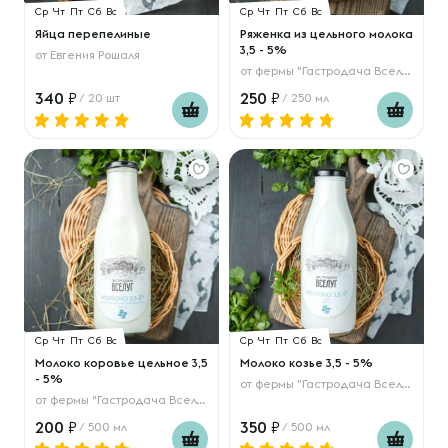
Ср
Чт
Пт
Сб
Вс
Ср
Чт
Пт
Сб
Вс
Яйца перепелиные
Ряженка из цельного молока
3,5 - 5%
от
Евгения Рошаля
от
фермы "Гастродача Вселуг"
340
250
/ 20 шт
/ 250 мл
Ср
Чт
Пт
Сб
Вс
Ср
Чт
Пт
Сб
Вс
Молоко коровье цельное 3,5
Молоко козье 3,5 - 5%
- 5%
от
фермы "Гастродача Вселуг"
от
фермы "Гастродача Вселуг"
200
350
/ 500 мл
/ 500 мл