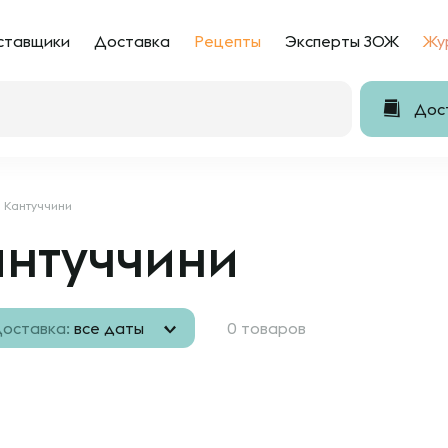
ставщики
Доставка
Рецепты
Эксперты ЗОЖ
Жу
Дост
Кантуччини
антуччини
оставка:
все даты
0 товаров