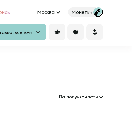
рнал
Москва
Монетки
авка: все дни
По популярности