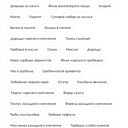
Шашлык из семги
Филе желтоперого тунца
Кларий
Риеты
Паштет
Суповой набор из лосося
Бычки в томате
Килька в томате
Дорадо горячего копчения
Тунец соленый
Горбуша в масле
Омуль
Муксун
Дорадо
Икра горбуши зернистая
Филе морского гребешка
Мясо трубача
Гребенчатая креветка
Забойная черная икра
Осетр
Камбала вяленая
Терпуг горячего копчения
Фарш семги
Палтус холодного копчения
Форель холодного копчения
Рыба толстолобик
Рыбные тефтели
Масляная холодного копчения
Горбуша слабосоленая