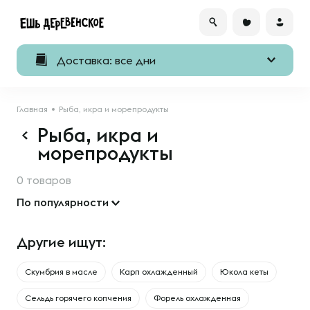
Доставка: все дни
Главная
Рыба, икра и морепродукты
Рыба, икра и
морепродукты
0 товаров
По популярности
Другие ищут:
Скумбрия в масле
Карп охлажденный
Юкола кеты
Сельдь горячего копчения
Форель охлажденная