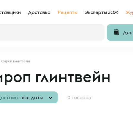
ставщики
Доставка
Рецепты
Эксперты ЗОЖ
Жу
Дост
Сироп глинтвейн
ироп глинтвейн
оставка:
все даты
0 товаров