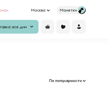
рнал
Москва
Монетки
авка: все дни
По популярности