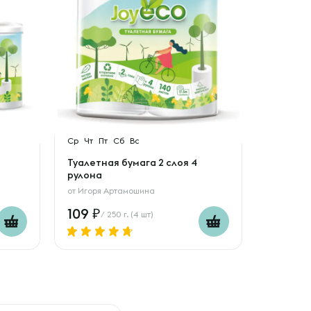
Ср
Чт
Пт
Сб
Вс
Туалетная бумага 2 слоя 4
рулона
от
Игоря Артамошина
109
/ 250 г. (4 шт)