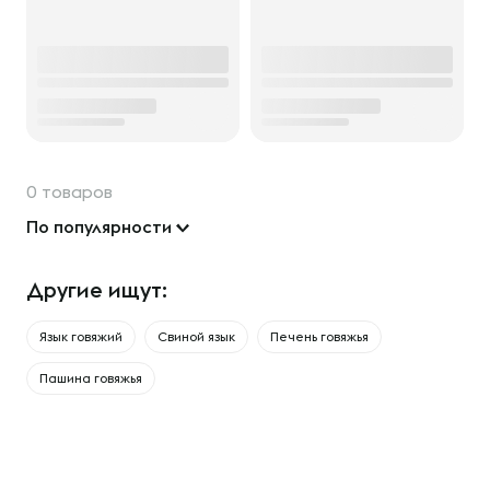
0 товаров
По популярности
Другие ищут:
Язык говяжий
Свиной язык
Печень говяжья
Пашина говяжья