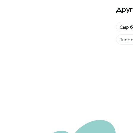
Друг
Сыр 
Твор