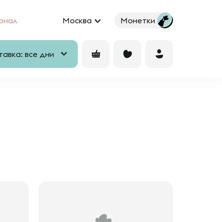
рнал
Москва
Монетки
авка: все дни