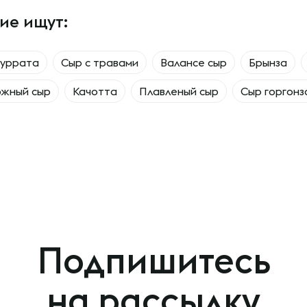
ие ищут:
буррата
Сыр с травами
Валансе сыр
Брынза
ожный сыр
Качотта
Плавленый сыр
Сыр горгонз
Подпишитесь
на рассылку