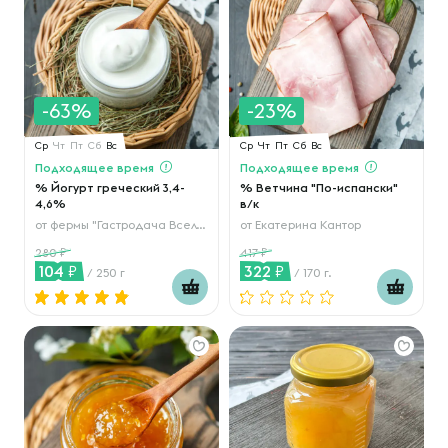
-63%
-23%
Ср
Чт
Пт
Сб
Вс
Ср
Чт
Пт
Сб
Вс
Подходящее время
Подходящее время
% Йогурт греческий 3,4-
% Ветчина "По-испански"
4,6%
в/к
от
фермы "Гастродача Вселуг"
от
Екатерина Кантор
280
417
104
322
/ 250 г
/ 170 г.