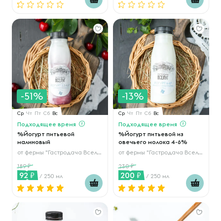
-51%
-13%
Ср
Чт
Пт
Сб
Вс
Ср
Чт
Пт
Сб
Вс
Подходящее время
Подходящее время
%Йогурт питьевой
%Йогурт питьевой из
малиновый
овечьего молока 4-6%
от
фермы "Гастродача Вселуг"
от
фермы "Гастродача Вселуг"
189
230
92
200
/ 250 мл
/ 250 мл