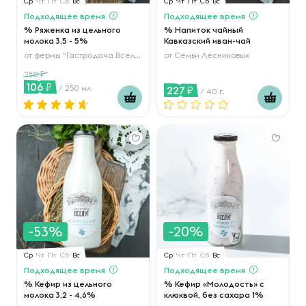
Ср
Чт
Пт
Сб
Вс
Ср
Чт
Пт
Сб
Вс
Подходящее время
Подходящее время
% Ряженка из цельного
% Напиток чайный
молока 3,5 - 5%
Кавказский иван-чай
от
фермы "Гастродача Вселуг"
от
Семьи Лесниковых
250
106
/ 250 мл
227
/ 40 г.
-53%
-20%
Ср
Чт
Пт
Сб
Вс
Ср
Чт
Пт
Сб
Вс
Подходящее время
Подходящее время
% Кефир из цельного
% Кефир «Молодость» с
молока 3,2 - 4,6%
клюквой, без сахара 1%