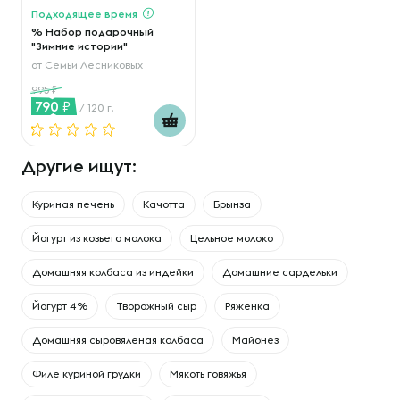
Подходящее время
% Набор подарочный
"Зимние истории"
от
Семьи Лесниковых
995
790
/ 120 г.
Другие ищут:
Куриная печень
Качотта
Брынза
Йогурт из козьего молока
Цельное молоко
Домашняя колбаса из индейки
Домашние сардельки
Йогурт 4%
Творожный сыр
Ряженка
Домашняя сыровяленая колбаса
Майонез
Филе куриной грудки
Мякоть говяжья