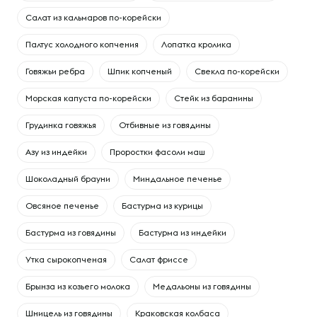
Салат из кальмаров по-корейски
Палтус холодного копчения
Лопатка кролика
Говяжьи ребра
Шпик копченый
Свекла по-корейски
Морская капуста по-корейски
Cтейк из баранины
Грудинка говяжья
Отбивные из говядины
Азу из индейки
Проростки фасоли маш
Шоколадный брауни
Миндальное печенье
Овсяное печенье
Бастурма из курицы
Бастурма из говядины
Бастурма из индейки
Утка сырокопченая
Салат фриссе
Брынза из козьего молока
Медальоны из говядины
Шницель из говядины
Краковская колбаса