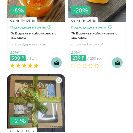
-8%
-20%
Ср
Чт
Пт
Сб
Вс
Ср
Чт
Пт
Сб
Вс
Подходящее время
Подходящее время
% Варенье кабачковое с
% Варенье кабачковое с
лимоном
лимоном
от
Ешь Деревенское
от
Елены Гришиной
327
298
300
239
/ 1 шт.
/ 250 мл.
-21%
Ср
Чт
Пт
Сб
Вс