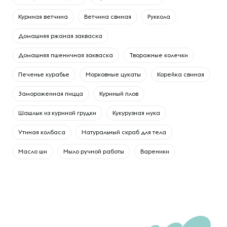
Куриная ветчина
Ветчина свиная
Руккола
Домашняя ржаная закваска
Домашняя пшеничная закваска
Творожные колечки
Печенье курабье
Морковные цукаты
Корейка свиная
Замороженная пицца
Куриный плов
Шашлык из куриной грудки
Кукурузная мука
Утиная колбаса
Натуральный скраб для тела
Масло ши
Мыло ручной работы
Вареники