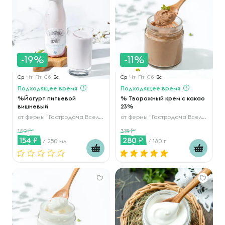
-19%
-11%
Ср
Чт
Пт
Сб
Вс
Ср
Чт
Пт
Сб
Вс
Подходящее время
Подходящее время
%Йогурт питьевой
% Творожный крем с какао
вишневый
23%
от
фермы "Гастродача Вселуг"
от
фермы "Гастродача Вселуг"
189
315
154
280
/ 250 мл
/ 180 г