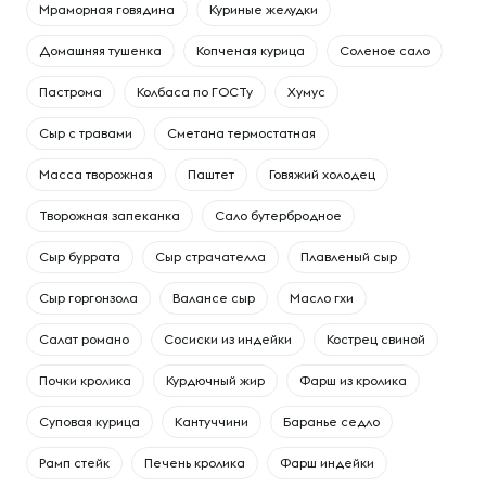
Мраморная говядина
Куриные желудки
Домашняя тушенка
Копченая курица
Соленое сало
Пастрома
Колбаса по ГОСТу
Хумус
Сыр с травами
Сметана термостатная
Масса творожная
Паштет
Говяжий холодец
Творожная запеканка
Сало бутербродное
Сыр буррата
Сыр страчателла
Плавленый сыр
Сыр горгонзола
Валансе сыр
Масло гхи
Салат романо
Сосиски из индейки
Кострец свиной
Почки кролика
Курдючный жир
Фарш из кролика
Суповая курица
Кантуччини
Баранье седло
Рамп стейк
Печень кролика
Фарш индейки