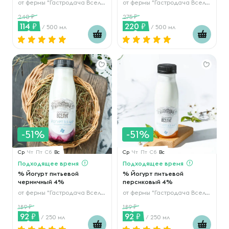
от
фермы "Гастродача Вселуг"
от
фермы "Гастродача Вселуг"
240
275
114
220
/ 500 мл
/ 500 мл
-51%
-51%
Ср
Чт
Пт
Сб
Вс
Ср
Чт
Пт
Сб
Вс
Подходящее время
Подходящее время
% Йогурт питьевой
% Йогурт питьевой
черничный 4%
персиковый 4%
от
фермы "Гастродача Вселуг"
от
фермы "Гастродача Вселуг"
189
189
92
92
/ 250 мл
/ 250 мл