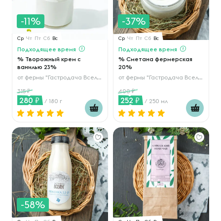
-11%
-37%
Ср
Чт
Пт
Сб
Вс
Ср
Чт
Пт
Сб
Вс
Подходящее время
Подходящее время
% Творожный крем с
% Сметана фермерская
ванилью 23%
20%
от
фермы "Гастродача Вселуг"
от
фермы "Гастродача Вселуг"
315
400
280
252
/ 180 г
/ 250 мл
-58%