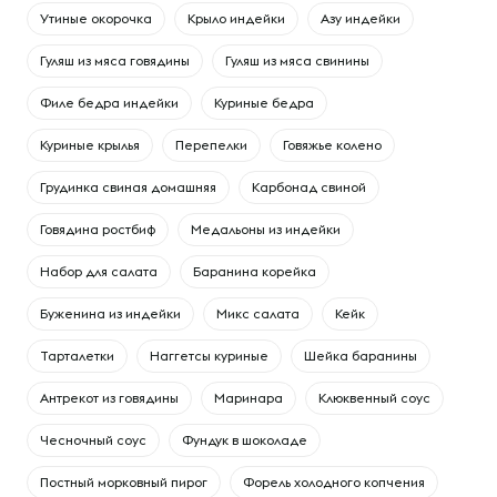
Утиные окорочка
Крыло индейки
Азу индейки
Гуляш из мяса говядины
Гуляш из мяса свинины
Филе бедра индейки
Куриные бедра
Куриные крылья
Перепелки
Говяжье колено
Грудинка свиная домашняя
Карбонад свиной
Говядина ростбиф
Медальоны из индейки
Набор для салата
Баранина корейка
Буженина из индейки
Микс салата
Кейк
Тарталетки
Наггетсы куриные
Шейка баранины
Антрекот из говядины
Маринара
Клюквенный соус
Чесночный соус
Фундук в шоколаде
Постный морковный пирог
Форель холодного копчения