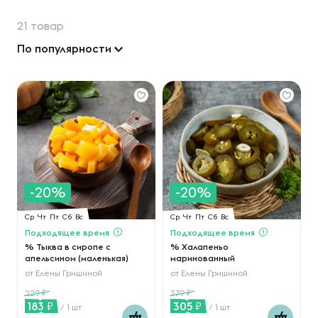
21 товар
По популярности
-20%
-20%
Ср
Чт
Пт
Сб
Вс
Ср
Чт
Пт
Сб
Вс
Подходящее время
Подходящее время
% Тыква в сиропе с
% Халапеньо
апельсином (маленькая)
маринованный
от
Елены Гришиной
от
Елены Гришиной
229
379
183
305
/ 1 шт
/ 1 шт