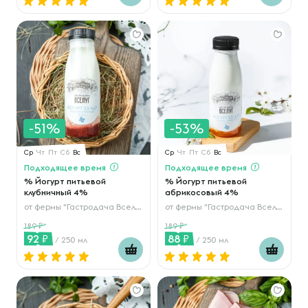
-51%
-53%
Ср
Чт
Пт
Сб
Вс
Ср
Чт
Пт
Сб
Вс
Подходящее время
Подходящее время
% Йогурт питьевой
% Йогурт питьевой
клубничный 4%
абрикосовый 4%
от
фермы "Гастродача Вселуг"
от
фермы "Гастродача Вселуг"
189
189
92
88
/ 250 мл
/ 250 мл