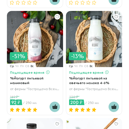
-51%
-13%
Ср
Чт
Пт
Сб
Вс
Ср
Чт
Пт
Сб
Вс
Подходящее время
Подходящее время
%Йогурт питьевой
%Йогурт питьевой из
малиновый
овечьего молока 4-6%
от
фермы "Гастродача Вселуг"
от
фермы "Гастродача Вселуг"
189
230
92
200
/ 250 мл
/ 250 мл