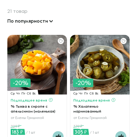
21 товар
По популярности
-20%
-20%
Ср
Чт
Пт
Сб
Вс
Ср
Чт
Пт
Сб
Вс
Подходящее время
Подходящее время
% Тыква в сиропе с
% Халапеньо
апельсином (маленькая)
маринованный
от
Елены Гришиной
от
Елены Гришиной
229
379
183
305
/ 1 шт
/ 1 шт