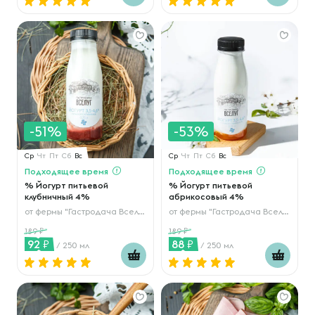
-51%
-53%
Ср
Чт
Пт
Сб
Вс
Ср
Чт
Пт
Сб
Вс
Подходящее время
Подходящее время
% Йогурт питьевой
% Йогурт питьевой
клубничный 4%
абрикосовый 4%
от
фермы "Гастродача Вселуг"
от
фермы "Гастродача Вселуг"
189
189
92
88
/ 250 мл
/ 250 мл