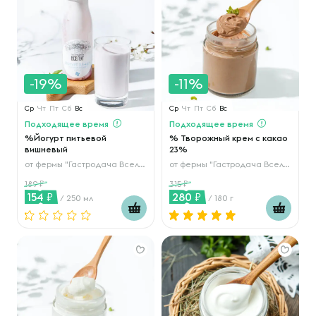
-19%
-11%
Ср
Чт
Пт
Сб
Вс
Ср
Чт
Пт
Сб
Вс
Подходящее время
Подходящее время
%Йогурт питьевой
% Творожный крем с какао
вишневый
23%
от
фермы "Гастродача Вселуг"
от
фермы "Гастродача Вселуг"
189
315
154
280
/ 250 мл
/ 180 г