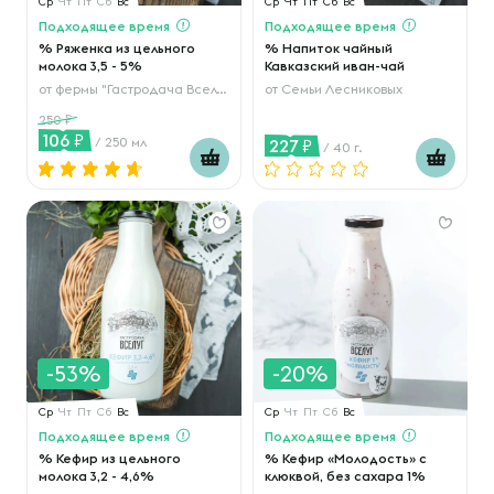
Ср
Чт
Пт
Сб
Вс
Ср
Чт
Пт
Сб
Вс
Подходящее время
Подходящее время
% Ряженка из цельного
% Напиток чайный
молока 3,5 - 5%
Кавказский иван-чай
от
фермы "Гастродача Вселуг"
от
Семьи Лесниковых
250
106
/ 250 мл
227
/ 40 г.
-53%
-20%
Ср
Чт
Пт
Сб
Вс
Ср
Чт
Пт
Сб
Вс
Подходящее время
Подходящее время
% Кефир из цельного
% Кефир «Молодость» с
молока 3,2 - 4,6%
клюквой, без сахара 1%