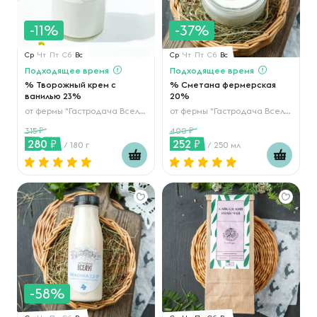
-11%
-37%
Ср
Чт
Пт
Сб
Вс
Ср
Чт
Пт
Сб
Вс
Подходящее время
Подходящее время
% Творожный крем с
% Сметана фермерская
ванилью 23%
20%
от
фермы "Гастродача Вселуг"
от
фермы "Гастродача Вселуг"
315
400
280
252
/ 180 г
/ 250 мл
-58%