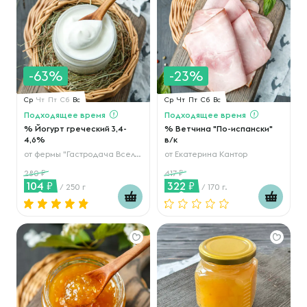
-63%
-23%
Ср
Чт
Пт
Сб
Вс
Ср
Чт
Пт
Сб
Вс
Подходящее время
Подходящее время
% Йогурт греческий 3,4-
% Ветчина "По-испански"
4,6%
в/к
от
фермы "Гастродача Вселуг"
от
Екатерина Кантор
280
417
104
322
/ 250 г
/ 170 г.