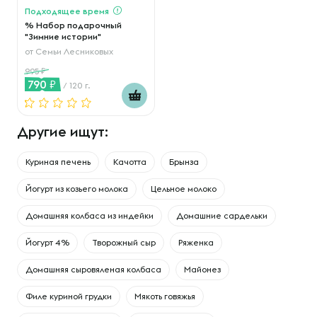
Подходящее время
% Набор подарочный
"Зимние истории"
от
Семьи Лесниковых
995
790
/ 120 г.
Другие ищут:
Куриная печень
Качотта
Брынза
Йогурт из козьего молока
Цельное молоко
Домашняя колбаса из индейки
Домашние сардельки
Йогурт 4%
Творожный сыр
Ряженка
Домашняя сыровяленая колбаса
Майонез
Филе куриной грудки
Мякоть говяжья