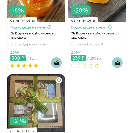
-8%
-20%
Ср
Чт
Пт
Сб
Вс
Ср
Чт
Пт
Сб
Вс
Подходящее время
Подходящее время
% Варенье кабачковое с
% Варенье кабачковое с
лимоном
лимоном
от
Ешь Деревенское
от
Елены Гришиной
327
298
300
239
/ 1 шт.
/ 250 мл.
-21%
Ср
Чт
Пт
Сб
Вс