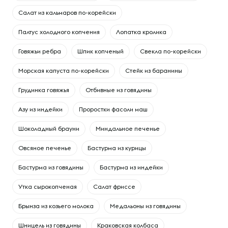
Салат из кальмаров по-корейски
Палтус холодного копчения
Лопатка кролика
Говяжьи ребра
Шпик копченый
Свекла по-корейски
Морская капуста по-корейски
Cтейк из баранины
Грудинка говяжья
Отбивные из говядины
Азу из индейки
Проростки фасоли маш
Шоколадный брауни
Миндальное печенье
Овсяное печенье
Бастурма из курицы
Бастурма из говядины
Бастурма из индейки
Утка сырокопченая
Салат фриссе
Брынза из козьего молока
Медальоны из говядины
Шницель из говядины
Краковская колбаса