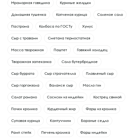
Мраморная говядина
Куриные желудки
Домашняя тушенка
Копченая курица
Соленое сало
Пастрома
Колбаса по ГОСТу
Хумус
Сыр с травами
Сметана термостатная
Масса творожная
Паштет
Говяжий холодец
Творожная запеканка
Сало бутербродное
Сыр буррата
Сыр страчателла
Плавленый сыр
Сыр горгонзола
Валансе сыр
Масло гхи
Салат романо
Сосиски из индейки
Кострец свиной
Почки кролика
Курдючный жир
Фарш из кролика
Суповая курица
Кантуччини
Баранье седло
Рамп стейк
Печень кролика
Фарш индейки