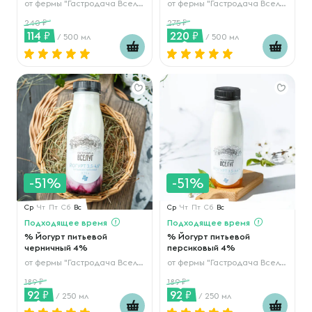
от
фермы "Гастродача Вселуг"
от
фермы "Гастродача Вселуг"
240
275
114
220
/ 500 мл
/ 500 мл
-51%
-51%
Ср
Чт
Пт
Сб
Вс
Ср
Чт
Пт
Сб
Вс
Подходящее время
Подходящее время
% Йогурт питьевой
% Йогурт питьевой
черничный 4%
персиковый 4%
от
фермы "Гастродача Вселуг"
от
фермы "Гастродача Вселуг"
189
189
92
92
/ 250 мл
/ 250 мл