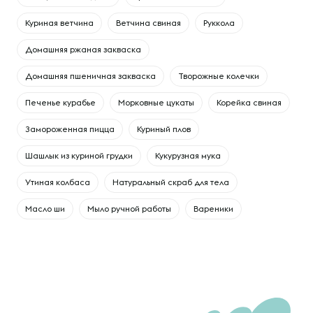
Куриная ветчина
Ветчина свиная
Руккола
Домашняя ржаная закваска
Домашняя пшеничная закваска
Творожные колечки
Печенье курабье
Морковные цукаты
Корейка свиная
Замороженная пицца
Куриный плов
Шашлык из куриной грудки
Кукурузная мука
Утиная колбаса
Натуральный скраб для тела
Масло ши
Мыло ручной работы
Вареники