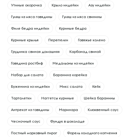
Утиные окорочка
Крыло индейки
Азу индейки
Гуляш из мяса говядины
Гуляш из мяса свинины
Филе бедра индейки
Куриные бедра
Куриные крылья
Перепелки
Говяжье колено
Грудинка свиная домашняя
Карбонад свиной
Говядина ростбиф
Медальоны из индейки
Набор для салата
Баранина корейка
Буженина из индейки
Микс салата
Кейк
Тарталетки
Наггетсы куриные
Шейка баранины
Антрекот из говядины
Маринара
Клюквенный соус
Чесночный соус
Фундук в шоколаде
Постный морковный пирог
Форель холодного копчения