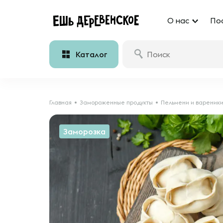
О нас
По
Каталог
Главная
Замороженные продукты
Пельмени и вареник
Заморозка