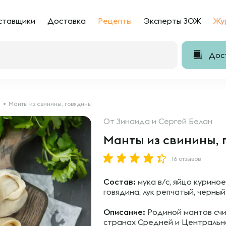
ставщики
Доставка
Рецепты
Эксперты ЗОЖ
Жу
Дост
и
Манты из свинины, говядины
От
Зинаида и Сергей Белан
Манты из свинины, 
16 отзывов
Состав:
мука в/с, яйцо куриное
говядина, лук репчатый, черный
Описание:
Родиной мантов счит
странах Средней и Центрально