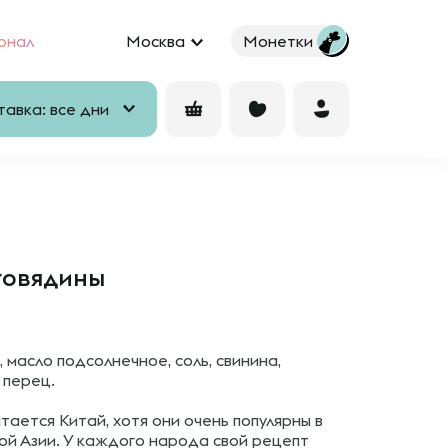
рнал
Москва
Монетки
авка: все дни
говядины
, масло подсолнечное, соль, свинина,
 перец.
ается Китай, хотя они очень популярны в
й Азии. У каждого народа свой рецепт