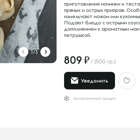
приготовления начинки и теста
пряных и острых приправ. Особ
измельчают ножом или кухонны
Подают блюдо с острыми соус
дополнением к ароматным мант
петрушкой.
1/3
809
/
(500 гр.)
Уведомить
Замороженный продукт