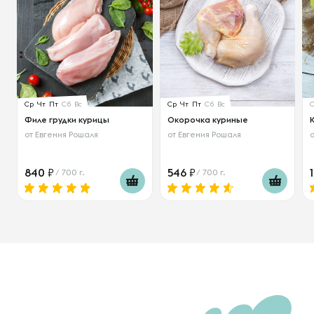
Ср
Чт
Пт
Сб
Вс
Ср
Чт
Пт
Сб
Вс
Филе грудки курицы
Окорочка куриные
от
Евгения Рошаля
от
Евгения Рошаля
840
546
/ 700 г.
/ 700 г.