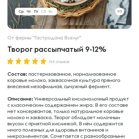
Ср
Чт
Пт
Сб
Вс
1/3
От
фермы "Гастродача Вселуг"
Творог рассыпчатый 9-12%
108 отзывов
Состав:
пастеризованное, нормализованное
коровье молоко, заквасочная культура прямого
внесения мезофильная, сычужный фермент.
Описание:
Универсальный кисломолочный продукт
с классическим содержанием жира. В его составе
нет консервантов, только натуральное коровье
молоко и закваска. Творог обладает молочным
вкусом с приятной кислинкой. В нём содержится
много полезных для здоровья витаминов и
микроэлементов. Сочетается с разнообразными