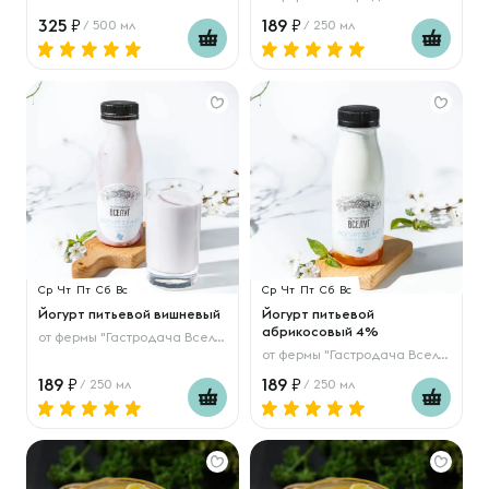
325
189
/ 500 мл
/ 250 мл
Ср
Чт
Пт
Сб
Вс
Ср
Чт
Пт
Сб
Вс
Йогурт питьевой вишневый
Йогурт питьевой
абрикосовый 4%
от
фермы "Гастродача Вселуг"
от
фермы "Гастродача Вселуг"
189
189
/ 250 мл
/ 250 мл