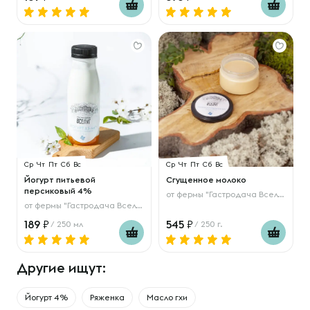
Ср
Чт
Пт
Сб
Вс
Ср
Чт
Пт
Сб
Вс
Йогурт питьевой
Сгущенное молоко
персиковый 4%
от
фермы "Гастродача Вселуг"
от
фермы "Гастродача Вселуг"
189
545
/ 250 мл
/ 250 г.
Другие ищут:
Йогурт 4%
Ряженка
Масло гхи