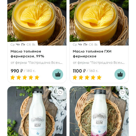
Ср
Чт
Пт
Сб
Вс
Ср
Чт
Пт
Сб
Вс
Масло топлёное
Масло топлёное ГХИ
фермерское, 99%
фермерское
от
фермы "Гастродача Вселуг"
от
фермы "Гастродача Вселуг"
990
1100
/ 180 г.
/ 160 г.