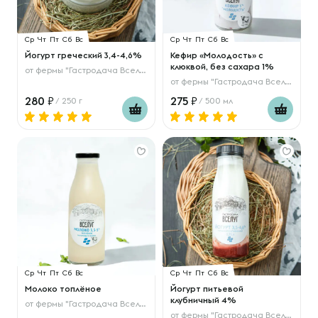
Ср
Чт
Пт
Сб
Вс
Ср
Чт
Пт
Сб
Вс
Йогурт греческий 3,4-4,6%
Кефир «Молодость» с
клюквой, без сахара 1%
от
фермы "Гастродача Вселуг"
от
фермы "Гастродача Вселуг"
280
275
/ 250 г
/ 500 мл
Ср
Чт
Пт
Сб
Вс
Ср
Чт
Пт
Сб
Вс
Молоко топлёное
Йогурт питьевой
клубничный 4%
от
фермы "Гастродача Вселуг"
от
фермы "Гастродача Вселуг"