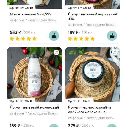
Ср
Чт
Пт
Сб
Вс
Ср
Чт
Пт
Сб
Вс
Молоко овечье 5 - 6,5%
Йогурт питьевой черничный
4%
от
фермы "Гастродача Вселуг"
от
фермы "Гастродача Вселуг"
583
189
/ 500 мл
/ 250 мл
Ср
Чт
Пт
Сб
Вс
Ср
Чт
Пт
Сб
Вс
Йогурт питьевой малиновый
Йогурт термостатный из
овечьего молока 5 - 6,...
от
фермы "Гастродача Вселуг"
от
фермы "Гастродача Вселуг"
189
375
/ 250 мл
/ 200 мл.