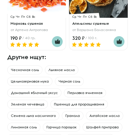
Ср
Чт
Пт
Сб
Вс
Ср
Чт
Пт
Сб
Вс
Морковь сушеная
Апельсины сушеные
от
Артема Антропова
от
Варшама Баласаняна
190
320
/ 40 гр.
/ 100 г.
Другие ищут:
Чесночная соль
Льняное масло
Цельнозерновая мука
Черная соль
Домашний яблочный уксус
Перловка ячменная
Зеленая чечевица
Пшеница для проращивания
Семена льна масличного
Гранола
Алтайское масло
Лимонная соль
Горчица порошок
Шалфей приправа