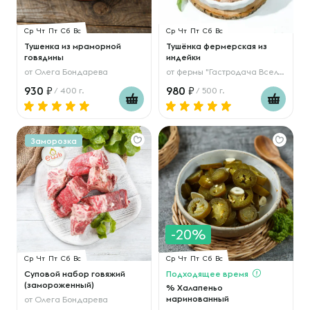
Ср
Чт
Пт
Сб
Вс
Ср
Чт
Пт
Сб
Вс
Тушенка из мраморной
Тушёнка фермерская из
говядины
индейки
от
Олега Бондарева
от
фермы "Гастродача Вселуг"
930
980
/ 400 г.
/ 500 г.
Заморозка
-20%
Ср
Чт
Пт
Сб
Вс
Ср
Чт
Пт
Сб
Вс
Суповой набор говяжий
Подходящее время
(замороженный)
% Халапеньо
маринованный
от
Олега Бондарева