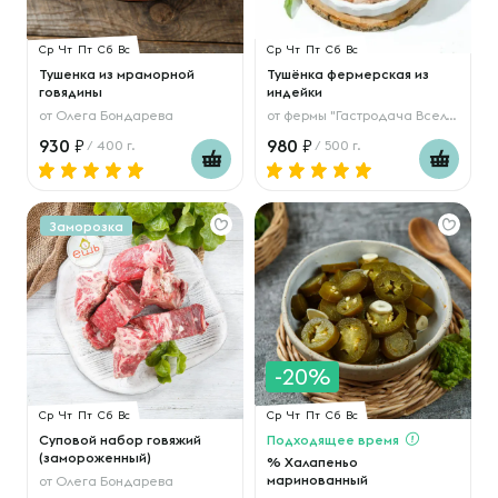
Ср
Чт
Пт
Сб
Вс
Ср
Чт
Пт
Сб
Вс
Тушенка из мраморной
Тушёнка фермерская из
говядины
индейки
от
Олега Бондарева
от
фермы "Гастродача Вселуг"
930
980
/ 400 г.
/ 500 г.
Заморозка
-20%
Ср
Чт
Пт
Сб
Вс
Ср
Чт
Пт
Сб
Вс
Суповой набор говяжий
Подходящее время
(замороженный)
% Халапеньо
маринованный
от
Олега Бондарева