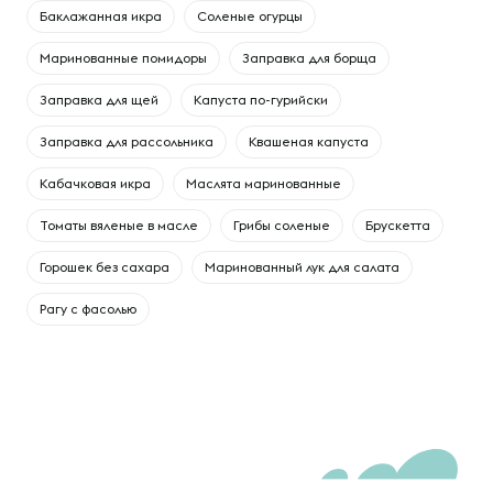
Баклажанная икра
Соленые огурцы
Маринованные помидоры
Заправка для борща
Заправка для щей
Капуста по-гурийски
Заправка для рассольника
Квашеная капуста
Кабачковая икра
Маслята маринованные
Томаты вяленые в масле
Грибы соленые
Брускетта
Горошек без сахара
Маринованный лук для салата
Рагу с фасолью