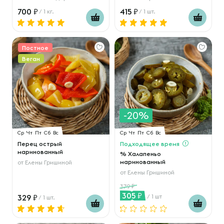
700
415
/ 1 кг.
/ 1 шт.
Постное
Веган
-20%
Ср
Чт
Пт
Сб
Вс
Ср
Чт
Пт
Сб
Вс
Перец острый
Подходящее время
маринованный
% Халапеньо
маринованный
от
Елены Гришиной
от
Елены Гришиной
379
305
329
/ 1 шт
/ 1 шт.