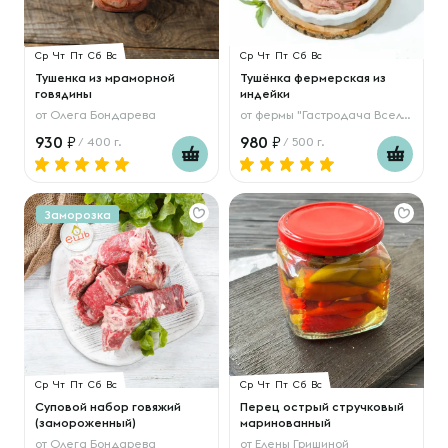
Ср
Чт
Пт
Сб
Вс
Ср
Чт
Пт
Сб
Вс
Тушенка из мраморной
Тушёнка фермерская из
говядины
индейки
от
Олега Бондарева
от
фермы "Гастродача Вселуг"
930
980
/ 400 г.
/ 500 г.
Заморозка
Ср
Чт
Пт
Сб
Вс
Ср
Чт
Пт
Сб
Вс
Суповой набор говяжий
Перец острый стручковый
(замороженный)
маринованный
от
Олега Бондарева
от
Елены Гришиной