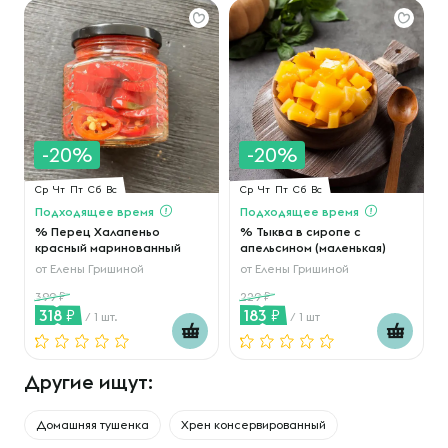
-20%
-20%
Ср
Чт
Пт
Сб
Вс
Ср
Чт
Пт
Сб
Вс
Подходящее время
Подходящее время
% Перец Халапеньо
% Тыква в сиропе с
красный маринованный
апельсином (маленькая)
от
Елены Гришиной
от
Елены Гришиной
399
229
318
183
/ 1 шт.
/ 1 шт
Другие ищут:
Домашняя тушенка
Хрен консервированный