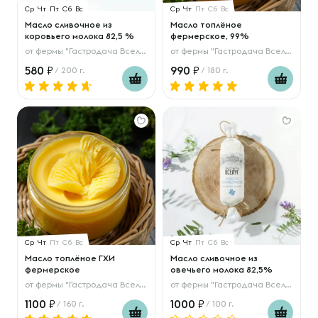
Ср
Чт
Пт
Сб
Вс
Ср
Чт
Пт
Сб
Вс
Масло сливочное из
Масло топлёное
коровьего молока 82,5 %
фермерское, 99%
от
фермы "Гастродача Вселуг"
от
фермы "Гастродача Вселуг"
580
990
/ 200 г.
/ 180 г.
Ср
Чт
Пт
Сб
Вс
Ср
Чт
Пт
Сб
Вс
Масло топлёное ГХИ
Масло сливочное из
фермерское
овечьего молока 82,5%
от
фермы "Гастродача Вселуг"
от
фермы "Гастродача Вселуг"
1100
1000
/ 160 г.
/ 100 г.