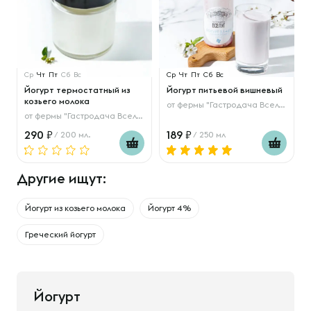
Ср
Чт
Пт
Сб
Вс
Ср
Чт
Пт
Сб
Вс
Йогурт термостатный из
Йогурт питьевой вишневый
козьего молока
от
фермы "Гастродача Вселуг"
от
фермы "Гастродача Вселуг"
290
189
/ 200 мл.
/ 250 мл
Другие ищут:
Йогурт из козьего молока
Йогурт 4%
Греческий йогурт
Йогурт