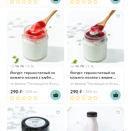
Ср
Чт
Пт
Сб
Вс
Ср
Чт
Пт
Сб
Вс
Йогурт термостатный из
Йогурт термостатный из
козьего молока с клубн...
козьего молока с вишне...
от
фермы "Гастродача Вселуг"
от
фермы "Гастродача Вселуг"
290
290
/ 200 мл.
/ 200 мл.