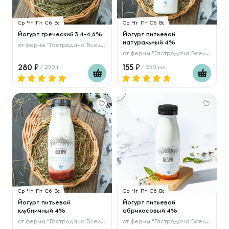
Ср
Чт
Пт
Сб
Вс
Ср
Чт
Пт
Сб
Вс
Йогурт греческий 3,4-4,6%
Йогурт питьевой
натуральный 4%
от
фермы "Гастродача Вселуг"
от
фермы "Гастродача Вселуг"
280
155
/ 250 г
/ 250 мл
Ср
Чт
Пт
Сб
Вс
Ср
Чт
Пт
Сб
Вс
Йогурт питьевой
Йогурт питьевой
клубничный 4%
абрикосовый 4%
от
фермы "Гастродача Вселуг"
от
фермы "Гастродача Вселуг"