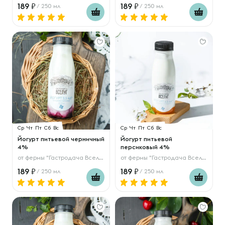
189
189
/ 250 мл
/ 250 мл
Ср
Чт
Пт
Сб
Вс
Ср
Чт
Пт
Сб
Вс
Йогурт питьевой черничный
Йогурт питьевой
4%
персиковый 4%
от
фермы "Гастродача Вселуг"
от
фермы "Гастродача Вселуг"
189
189
/ 250 мл
/ 250 мл