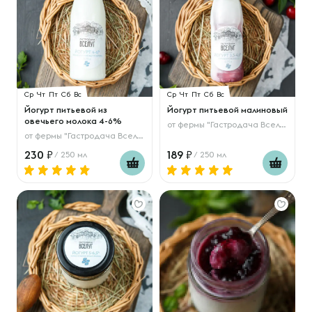
Ср
Чт
Пт
Сб
Вс
Ср
Чт
Пт
Сб
Вс
Йогурт питьевой из
Йогурт питьевой малиновый
овечьего молока 4-6%
от
фермы "Гастродача Вселуг"
от
фермы "Гастродача Вселуг"
230
189
/ 250 мл
/ 250 мл