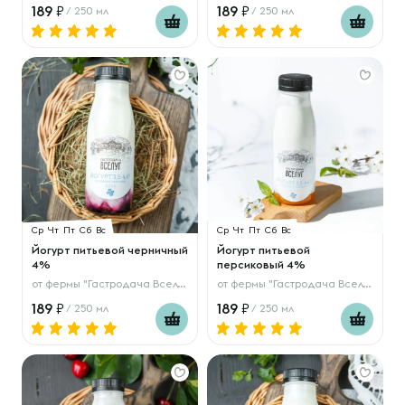
189
189
/ 250 мл
/ 250 мл
Ср
Чт
Пт
Сб
Вс
Ср
Чт
Пт
Сб
Вс
Йогурт питьевой черничный
Йогурт питьевой
4%
персиковый 4%
от
фермы "Гастродача Вселуг"
от
фермы "Гастродача Вселуг"
189
189
/ 250 мл
/ 250 мл