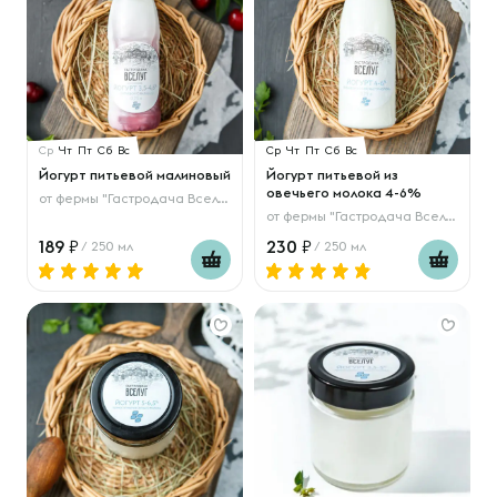
Ср
Чт
Пт
Сб
Вс
Ср
Чт
Пт
Сб
Вс
Йогурт питьевой малиновый
Йогурт питьевой из
овечьего молока 4-6%
от
фермы "Гастродача Вселуг"
от
фермы "Гастродача Вселуг"
189
230
/ 250 мл
/ 250 мл