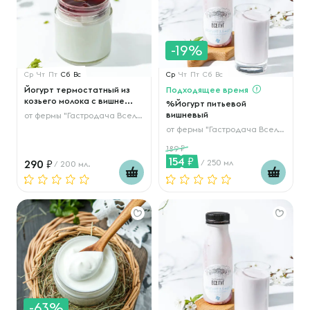
-19%
Ср
Чт
Пт
Сб
Вс
Ср
Чт
Пт
Сб
Вс
Йогурт термостатный из
Подходящее время
козьего молока с вишне...
%Йогурт питьевой
вишневый
от
фермы "Гастродача Вселуг"
от
фермы "Гастродача Вселуг"
189
154
290
/ 250 мл
/ 200 мл.
-63%