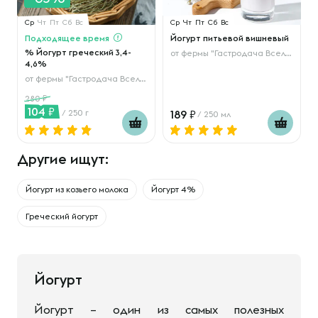
Ср
Чт
Пт
Сб
Вс
Ср
Чт
Пт
Сб
Вс
Подходящее время
Йогурт питьевой вишневый
% Йогурт греческий 3,4-
от
фермы "Гастродача Вселуг"
4,6%
от
фермы "Гастродача Вселуг"
280
104
/ 250 г
189
/ 250 мл
Другие ищут:
Йогурт из козьего молока
Йогурт 4%
Греческий йогурт
Йогурт
Йогурт – один из самых полезных