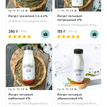
Ср
Чт
Пт
Сб
Вс
Ср
Чт
Пт
Сб
Вс
Йогурт греческий 3,4-4,6%
Йогурт питьевой
натуральный 4%
от
фермы "Гастродача Вселуг"
от
фермы "Гастродача Вселуг"
280
155
/ 250 г
/ 250 мл
Ср
Чт
Пт
Сб
Вс
Ср
Чт
Пт
Сб
Вс
Йогурт питьевой
Йогурт питьевой
клубничный 4%
абрикосовый 4%
от
фермы "Гастродача Вселуг"
от
фермы "Гастродача Вселуг"