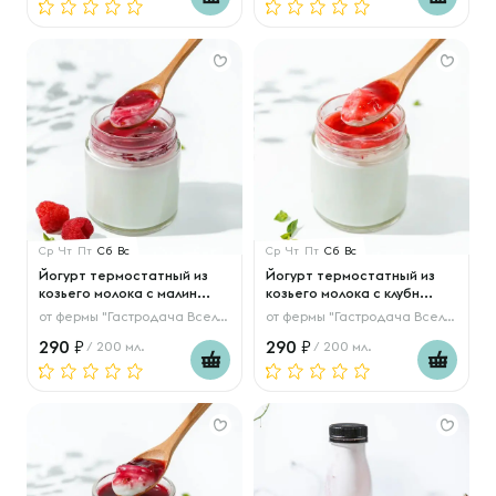
Ср
Чт
Пт
Сб
Вс
Ср
Чт
Пт
Сб
Вс
Йогурт термостатный из
Йогурт термостатный из
козьего молока с малин...
козьего молока с клубн...
от
фермы "Гастродача Вселуг"
от
фермы "Гастродача Вселуг"
290
290
/ 200 мл.
/ 200 мл.