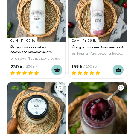
Ср
Чт
Пт
Сб
Вс
Ср
Чт
Пт
Сб
Вс
Йогурт питьевой из
Йогурт питьевой малиновый
овечьего молока 4-6%
от
фермы "Гастродача Вселуг"
от
фермы "Гастродача Вселуг"
230
189
/ 250 мл
/ 250 мл