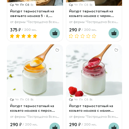
Ср
Чт
Пт
Сб
Вс
Ср
Чт
Пт
Сб
Вс
Йогурт термостатный из
Йогурт термостатный из
овечьего молока 5 - 6,...
козьего молока с черни...
от
фермы "Гастродача Вселуг"
от
фермы "Гастродача Вселуг"
375
290
/ 200 мл.
/ 200 мл.
Ср
Чт
Пт
Сб
Вс
Ср
Чт
Пт
Сб
Вс
Йогурт термостатный из
Йогурт термостатный из
козьего молока с перси...
козьего молока с малин...
от
фермы "Гастродача Вселуг"
от
фермы "Гастродача Вселуг"
290
290
/ 200 мл.
/ 200 мл.