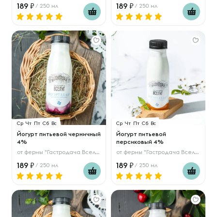
189
189
/ 250 мл
/ 250 мл
Ср
Чт
Пт
Сб
Вс
Ср
Чт
Пт
Сб
Вс
Йогурт питьевой черничный
Йогурт питьевой
4%
персиковый 4%
от
фермы "Гастродача Вселуг"
от
фермы "Гастродача Вселуг"
189
189
/ 250 мл
/ 250 мл