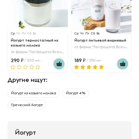
Ср
Чт
Пт
Сб
Вс
Ср
Чт
Пт
Сб
Вс
Йогурт термостатный из
Йогурт питьевой вишневый
козьего молока
от
фермы "Гастродача Вселуг"
от
фермы "Гастродача Вселуг"
290
189
/ 200 мл.
/ 250 мл
Другие ищут:
Йогурт из козьего молока
Йогурт 4%
Греческий йогурт
Йогурт