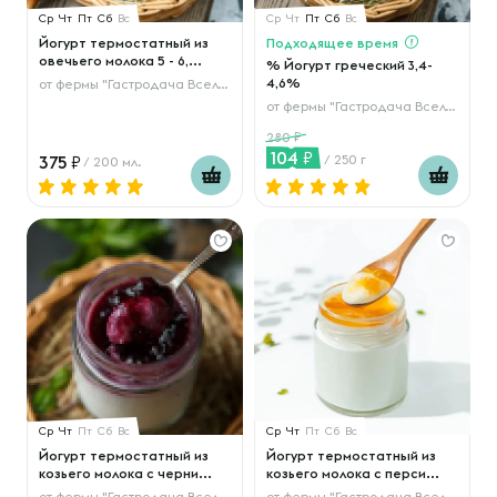
Ср
Чт
Пт
Сб
Вс
Ср
Чт
Пт
Сб
Вс
Йогурт термостатный из
Подходящее время
овечьего молока 5 - 6,...
% Йогурт греческий 3,4-
4,6%
от
фермы "Гастродача Вселуг"
от
фермы "Гастродача Вселуг"
280
104
375
/ 250 г
/ 200 мл.
Ср
Чт
Пт
Сб
Вс
Ср
Чт
Пт
Сб
Вс
Йогурт термостатный из
Йогурт термостатный из
козьего молока с черни...
козьего молока с перси...
от
фермы "Гастродача Вселуг"
от
фермы "Гастродача Вселуг"