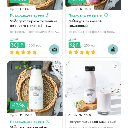
Ср
Чт
Пт
Сб
Вс
Ср
Чт
Пт
Сб
Вс
Подходящее время
Подходящее время
%Йогурт термостатный из
%Йогурт питьевой
овечьего молока 5 - 6...
малиновый
от
фермы "Гастродача Вселуг"
от
фермы "Гастродача Вселуг"
375
189
300
92
/ 200 мл.
/ 250 мл
-13%
Ср
Чт
Пт
Сб
Вс
Ср
Чт
Пт
Сб
Вс
Подходящее время
Йогурт питьевой вишневый
%Йогурт питьевой из
от
фермы "Гастродача Вселуг"