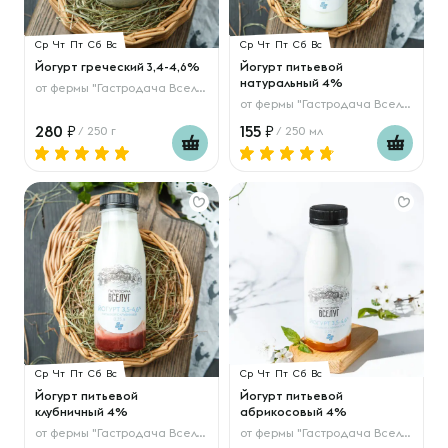
Ср
Чт
Пт
Сб
Вс
Ср
Чт
Пт
Сб
Вс
Йогурт греческий 3,4-4,6%
Йогурт питьевой
натуральный 4%
от
фермы "Гастродача Вселуг"
от
фермы "Гастродача Вселуг"
280
155
/ 250 г
/ 250 мл
Ср
Чт
Пт
Сб
Вс
Ср
Чт
Пт
Сб
Вс
Йогурт питьевой
Йогурт питьевой
клубничный 4%
абрикосовый 4%
от
фермы "Гастродача Вселуг"
от
фермы "Гастродача Вселуг"