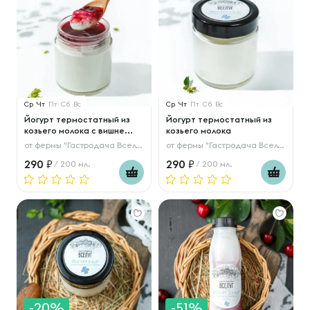
Ср
Чт
Пт
Сб
Вс
Ср
Чт
Пт
Сб
Вс
Йогурт термостатный из
Йогурт термостатный из
козьего молока с вишне...
козьего молока
от
фермы "Гастродача Вселуг"
от
фермы "Гастродача Вселуг"
290
290
/ 200 мл.
/ 200 мл.
-20%
-51%