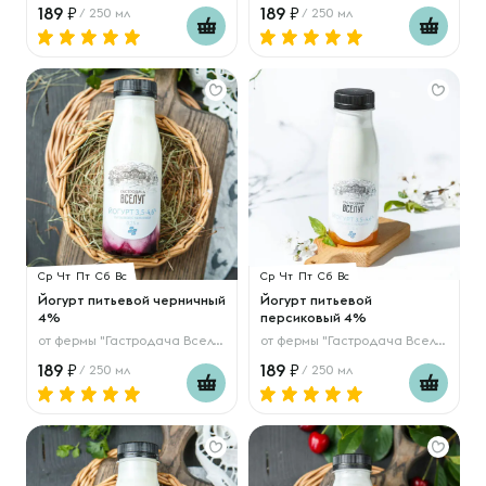
189
189
/ 250 мл
/ 250 мл
Ср
Чт
Пт
Сб
Вс
Ср
Чт
Пт
Сб
Вс
Йогурт питьевой черничный
Йогурт питьевой
4%
персиковый 4%
от
фермы "Гастродача Вселуг"
от
фермы "Гастродача Вселуг"
189
189
/ 250 мл
/ 250 мл