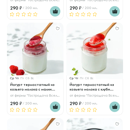
290
290
/ 200 мл.
/ 200 мл.
Ср
Чт
Пт
Сб
Вс
Ср
Чт
Пт
Сб
Вс
Йогурт термостатный из
Йогурт термостатный из
козьего молока с малин...
козьего молока с клубн...
от
фермы "Гастродача Вселуг"
от
фермы "Гастродача Вселуг"
290
290
/ 200 мл.
/ 200 мл.