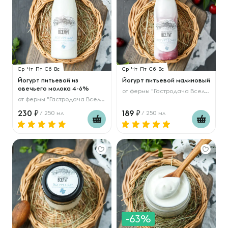
Ср
Чт
Пт
Сб
Вс
Ср
Чт
Пт
Сб
Вс
Йогурт питьевой из
Йогурт питьевой малиновый
овечьего молока 4-6%
от
фермы "Гастродача Вселуг"
от
фермы "Гастродача Вселуг"
230
189
/ 250 мл
/ 250 мл
-63%