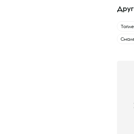
Друг
Топле
Смал