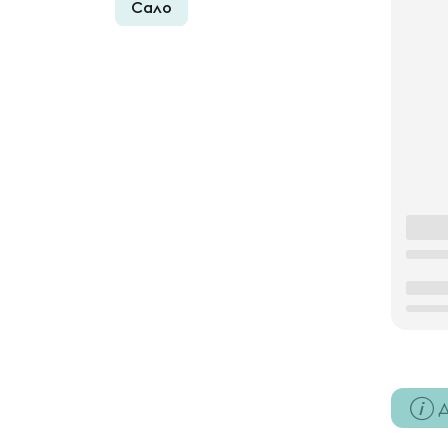
Сало
Д