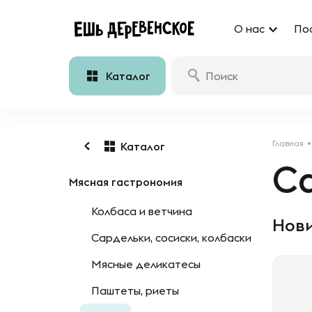
О нас
По
Каталог
Главная
Каталог
С
Мясная гастрономия
Колбаса и ветчина
Нови
Сардельки, сосиски, колбаски
Мясные деликатесы
Паштеты, риеты