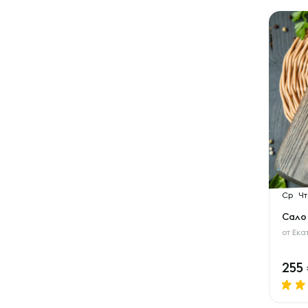
Ср
Чт
Сало
от
Ека
255