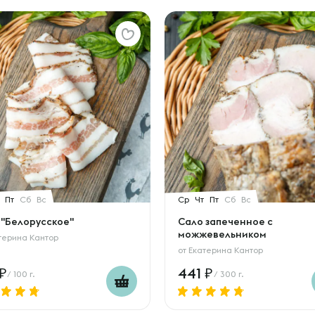
Пт
Сб
Вс
Ср
Чт
Пт
Сб
Вс
 "Белорусское"
Сало запеченное с
можжевельником
терина Кантор
от
Екатерина Кантор
441
/ 100 г.
/ 300 г.