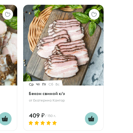
Ср
Чт
Пт
Сб
Вс
Бекон свиной к/з
от
Екатерина Кантор
409
/ 150 г.