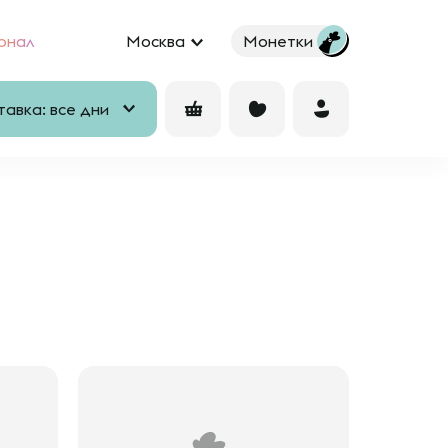
рнал
Москва
Монетки
авка: все дни