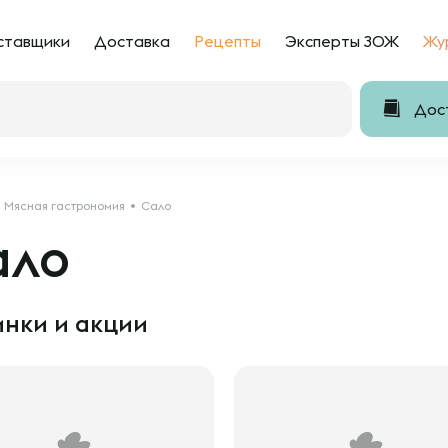
ставщики
Доставка
Рецепты
Эксперты ЗОЖ
Жу
Дост
Мясная гастрономия
Сало
ало
нки и акции