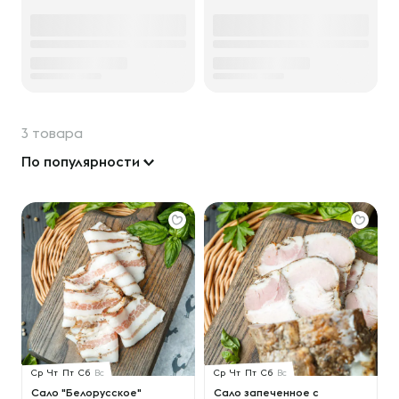
3 товара
По популярности
Ср
Чт
Пт
Сб
Вс
Ср
Чт
Пт
Сб
Вс
Сало "Белорусское"
Сало запеченное с