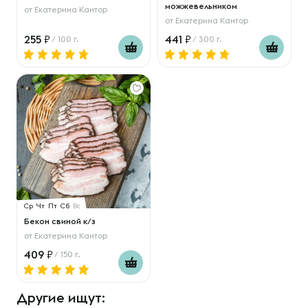
можжевельником
от
Екатерина Кантор
от
Екатерина Кантор
255
441
/ 100 г.
/ 300 г.
Ср
Чт
Пт
Сб
Вс
Бекон свиной к/з
от
Екатерина Кантор
409
/ 150 г.
Другие ищут: