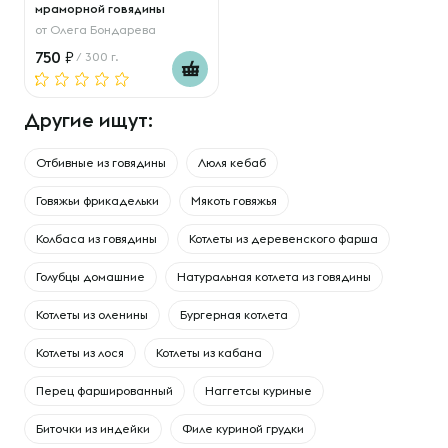
мраморной говядины
от
Олега Бондарева
750
/ 300 г.
Другие ищут:
Отбивные из говядины
Люля кебаб
Говяжьи фрикадельки
Мякоть говяжья
Колбаса из говядины
Котлеты из деревенского фарша
Голубцы домашние
Натуральная котлета из говядины
Котлеты из оленины
Бургерная котлета
Котлеты из лося
Котлеты из кабана
Перец фаршированный
Наггетсы куриные
Биточки из индейки
Филе куриной грудки