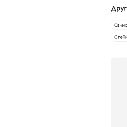
Друг
Свино
Стейк