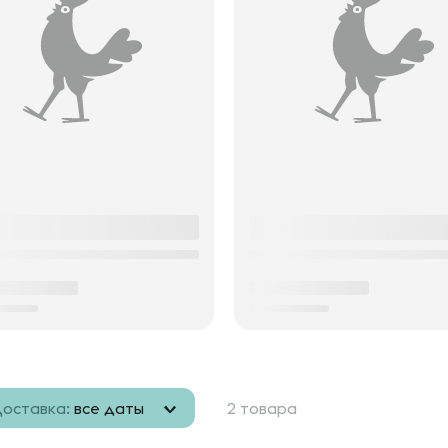
оставка:
все даты
2 товара