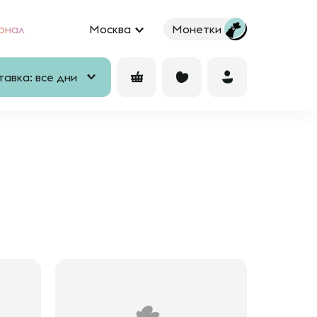
рнал
Москва
Монетки
авка: все дни