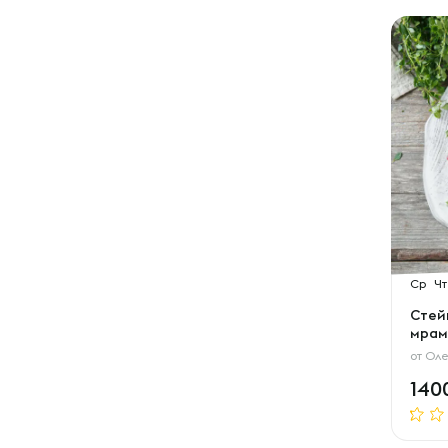
Ср
Чт
Стейк
мрамо
от
Оле
140