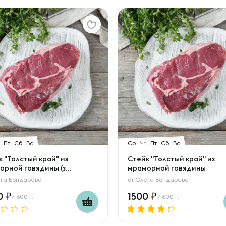
Пт
Сб
Вс
Ср
Чт
Пт
Сб
Вс
 "Толстый край" из
Стейк "Толстый край" из
рной говядины (з...
мраморной говядины
га Бондарева
от
Олега Бондарева
0
1500
/ 600 г.
/ 600 г.