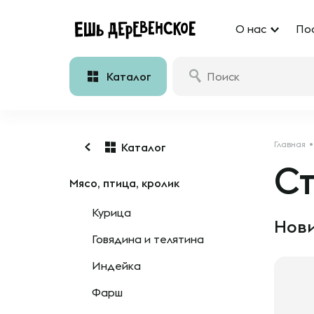
О нас
По
Каталог
Главная
Каталог
С
Мясо, птица, кролик
Курица
Нови
Говядина и телятина
Индейка
Фарш