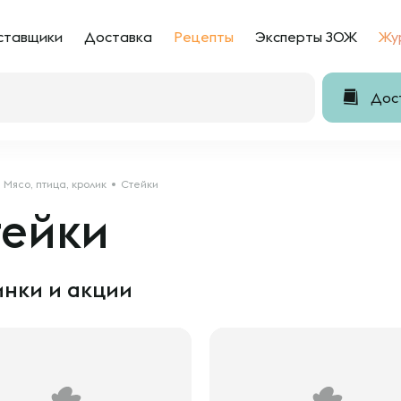
ставщики
Доставка
Рецепты
Эксперты ЗОЖ
Жу
Дост
Мясо, птица, кролик
Стейки
тейки
нки и акции