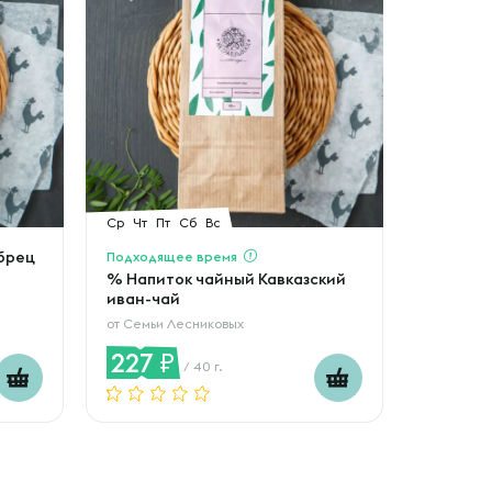
Ср
Чт
Пт
Сб
Вс
брец
Подходящее время
% Напиток чайный Кавказский
иван-чай
от
Семьи Лесниковых
227
/ 40 г.