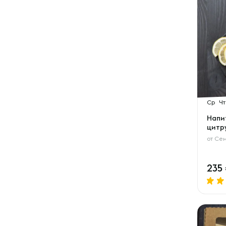
Ср
Чт
Напи
цитр
от
Сем
235