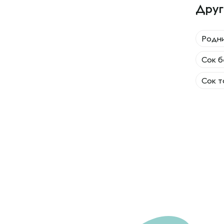
Друг
Родн
Сок б
Сок т