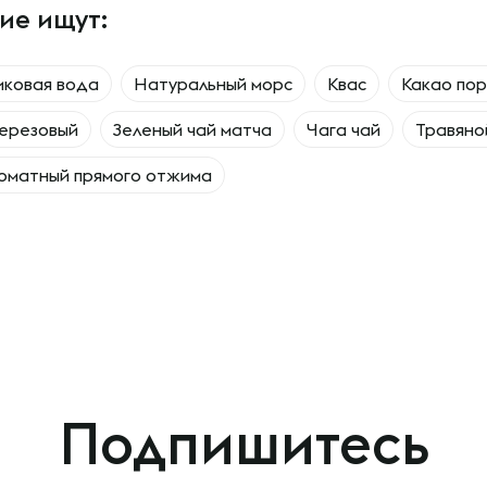
ие ищут:
иковая вода
Натуральный морс
Квас
Какао по
ерезовый
Зеленый чай матча
Чага чай
Травяно
оматный прямого отжима
Подпишитесь