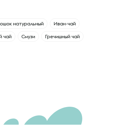
рошок натуральный
Иван-чай
й чай
Смузи
Гречишный чай