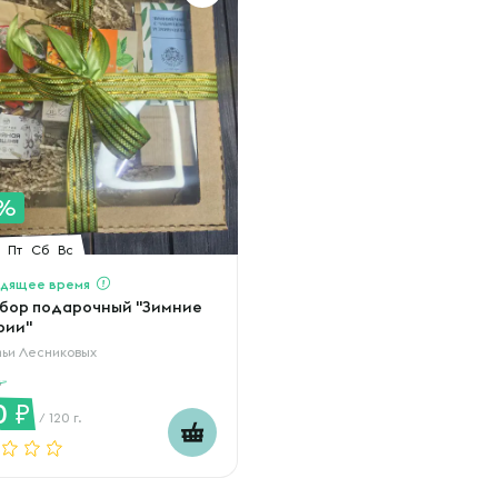
1%
Пт
Сб
Вс
дящее время
бор подарочный "Зимние
рии"
ьи Лесниковых
0
/ 120 г.