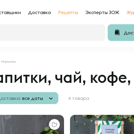
ставщики
Доставка
Рецепты
Эксперты ЗОЖ
Жу
Дост
Напитки
питки, чай, кофе,
оставка:
все даты
4 товара