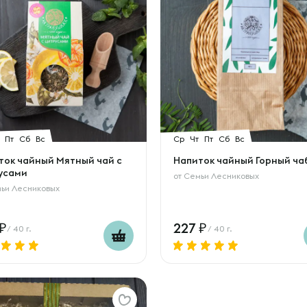
Пт
Сб
Вс
Ср
Чт
Пт
Сб
Вс
ток чайный Мятный чай с
Напиток чайный Горный ча
усами
от
Семьи Лесниковых
ьи Лесниковых
227
/ 40 г.
/ 40 г.