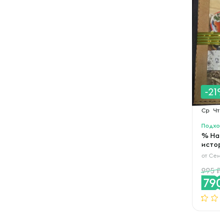
-2
Ср
Чт
Подхо
% На
исто
от
Сем
995
79