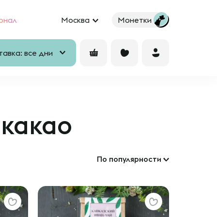
рнал
Москва
Монетки
авка: все дни
 какао
По популярности