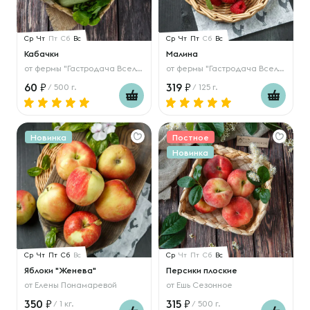
Ср
Чт
Пт
Сб
Вс
Ср
Чт
Пт
Сб
Вс
Кабачки
Малина
от
фермы "Гастродача Вселуг"
от
фермы "Гастродача Вселуг"
60
319
/ 500 г.
/ 125 г.
Новинка
Постное
Новинка
Ср
Чт
Пт
Сб
Вс
Ср
Чт
Пт
Сб
Вс
Яблоки "Женева"
Персики плоские
от
Елены Понамаревой
от
Ешь Сезонное
350
315
/ 1 кг.
/ 500 г.