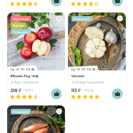
Постное
Новинка
Веган
Новинка
Ср
Чт
Пт
Сб
Вс
Ср
Чт
Пт
Сб
Вс
Яблоки Ред Чиф
Чеснок
от
Ешь Сезонное
от
Елены Гришиной
210
113
/ 500 г
/ 125 гр.
Новинка