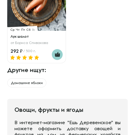
Ср
Чт
Пт
Сб
Вс
Лук шалот
от
Бориса Спивакова
292
/ 500 г.
Другие ищут:
Домашние яблоки
Овощи, фрукты и ягоды
В интернет-магазине "Ешь Деревенское" вы
можете оформить доставку овощей и
фруктов на дом из фермерских хозяйств